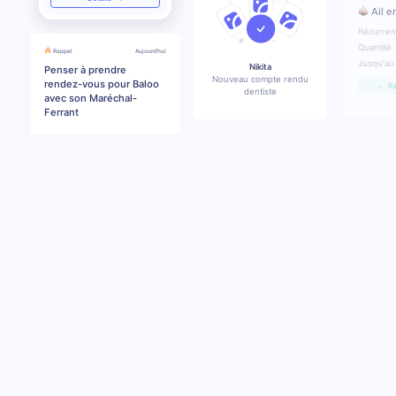
Ail e
Récurre
Quantité
Rappel
Aujourd'hui
Jusqu'au
Nikita
Penser à prendre
Nouveau compte rendu
rendez-vous pour Baloo
Ra
dentiste
avec son Maréchal-
Ferrant