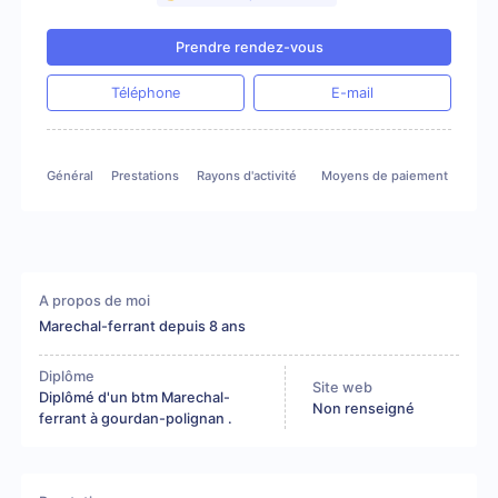
Prendre rendez-vous
Téléphone
E-mail
Général
Prestations
Rayons d'activité
Moyens de paiement
Gale
A propos de moi
Marechal-ferrant depuis 8 ans
Diplôme
Site web
Diplômé d'un btm Marechal-
Non renseigné
ferrant à gourdan-polignan .