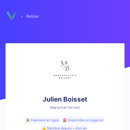
Panneau de gestion des cookies
Retour
Julien Boisset
Marechal-ferrant
🎉 Paiement en ligne
🚨 Disponible en urgence
👍 Membre depuis + d'un an