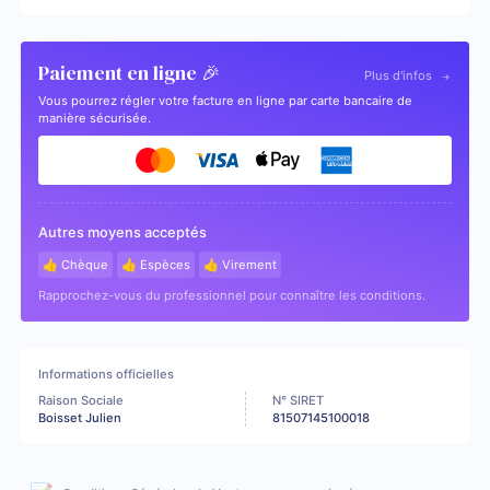
Paiement en ligne 🎉
Plus d'infos
Vous pourrez régler votre facture en ligne par carte bancaire de
manière sécurisée.
Autres moyens acceptés
👍 Chèque
👍 Espèces
👍 Virement
Rapprochez-vous du professionnel pour connaître les conditions.
Informations officielles
Raison Sociale
N° SIRET
Boisset Julien
81507145100018