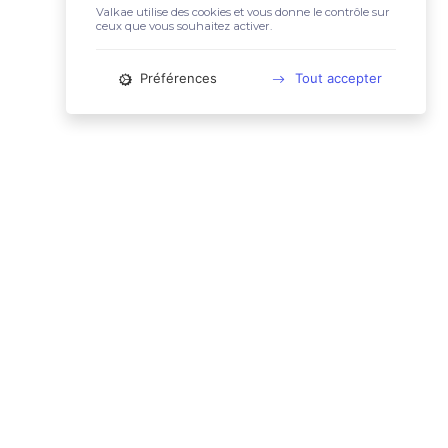
Valkae utilise des cookies et vous donne le contrôle sur
ceux que vous souhaitez activer.
Préférences
Tout accepter
📚 LIENS UTILES
Conditions Générales d'Utilisation
Mentions légales
Politique relative aux cookies
Charte des données personnelles