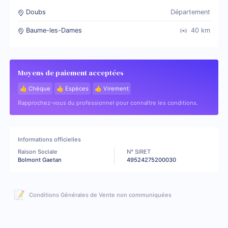
Doubs
Département
Baume-les-Dames
40
km
Moyens de paiement acceptées
👍 Chèque
👍 Espèces
👍 Virement
Rapprochez-vous du professionnel pour connaître les conditions.
Informations officielles
Raison Sociale
N° SIRET
Bolmont Gaetan
49524275200030
📝
Conditions Générales de Vente non communiquées