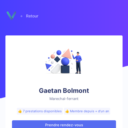
Panneau de gestion des cookies
Retour
Gaetan Bolmont
Marechal-ferrant
👍 7 prestations disponibles
👍 Membre depuis + d'un an
Prendre rendez-vous