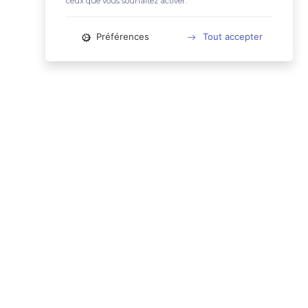
ceux que vous souhaitez activer.
Préférences
Tout accepter
📚 LIENS UTILES
Conditions Générales d'Utilisation
Mentions légales
Politique relative aux cookies
Charte des données personnelles
🙋🏼‍♀️ CONTACT