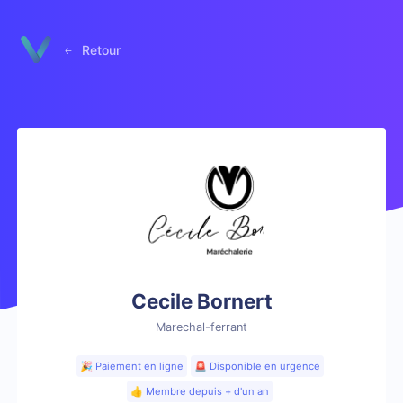
Panneau de gestion des cookies
Retour
Cecile Bornert
Marechal-ferrant
🎉 Paiement en ligne
🚨 Disponible en urgence
👍 Membre depuis + d'un an