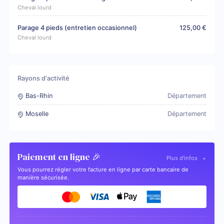
Cheval lourd
Parage 4 pieds (entretien occasionnel)
125,00 €
Cheval lourd
Rayons d'activité
Bas-Rhin
Département
Moselle
Département
Paiement en ligne 🎉
Plus d'infos
Vous pourrez régler votre facture en ligne par carte bancaire de
manière sécurisée.