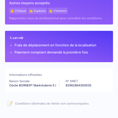
Autres moyens acceptés
👍 Chèque
👍 Espèces
👍 Virement
Rapprochez-vous du professionnel pour connaître les conditions.
A savoir
Frais de déplacement en fonction de la localisation
Paiement comptant demandé la première fois
Informations officielles
Raison Sociale
N° SIRET
Cécile BORNERT Maréchalerie E.I
82962864300035
📝
Conditions Générales de Vente non communiquées