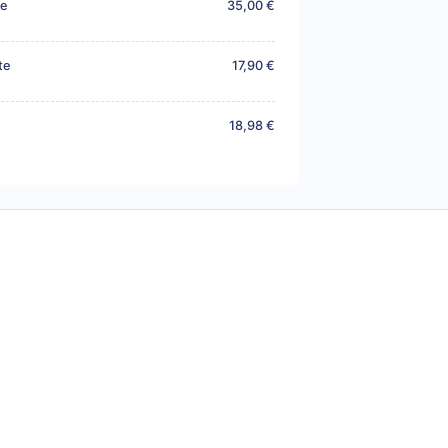
re
35,00 €
te
17,90 €
18,98 €