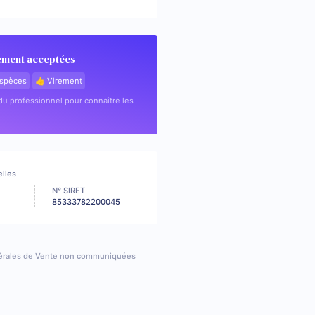
ement acceptées
spèces
👍 Virement
u professionnel pour connaître les
elles
N° SIRET
85333782200045
érales de Vente non communiquées