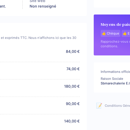
Site web
ant.
Non renseigné
Moyens de pai
👍 Chèque
👍 E
if et exprimés TTC. Nous n'affichons ici que les 30
Rapprochez-vous d
conditions.
84,00 €
74,00 €
Informations offici
Raison Sociale
Sbmarechalerie E.I
180,00 €
90,00 €
📝
Conditions Gén
140,00 €