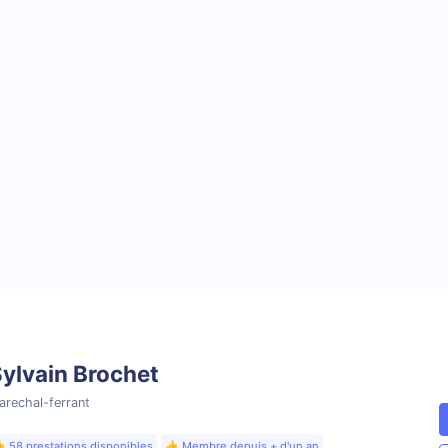
ylvain Brochet
arechal-ferrant
 58 prestations disponibles
👍 Membre depuis + d'un an