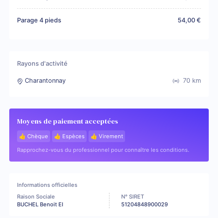
Parage 4 pieds
54,00 €
Rayons d'activité
Charantonnay
70
km
Moyens de paiement acceptées
👍 Chèque
👍 Espèces
👍 Virement
Rapprochez-vous du professionnel pour connaître les conditions.
Informations officielles
Raison Sociale
N° SIRET
BUCHEL Benoit EI
51204848900029