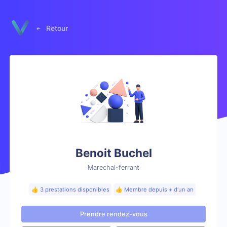
Panneau de gestion des cookies
Retour
Benoit Buchel
Marechal-ferrant
👍 3 prestations disponibles
👍 Membre depuis + d'un an
Prendre rendez-vous