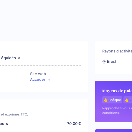
Rayons d'activit
s équidés ☺️
Brest
Site web
Accéder
Moyens de pai
👍 Chèque
👍 E
Rapprochez-vous d
conditions.
if et exprimés TTC.
ieurs
70,00 €