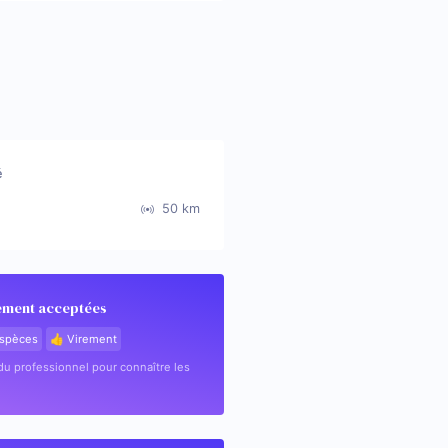
é
50
km
ement acceptées
spèces
👍 Virement
u professionnel pour connaître les