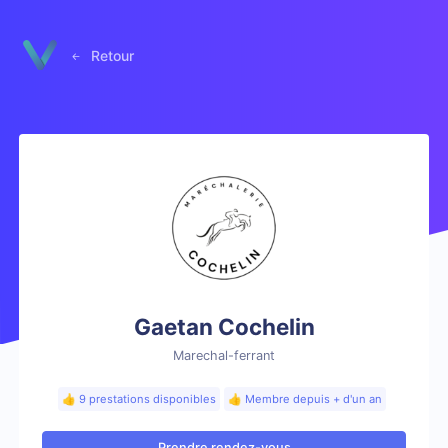
Panneau de gestion des cookies
Retour
Gaetan Cochelin
Marechal-ferrant
👍 9 prestations disponibles
👍 Membre depuis + d'un an
Prendre rendez-vous