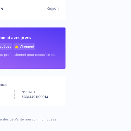
re
Région
ement acceptées
spèces
👍 Virement
u professionnel pour connaître les
elles
N° SIRET
53314491100013
érales de Vente non communiquées