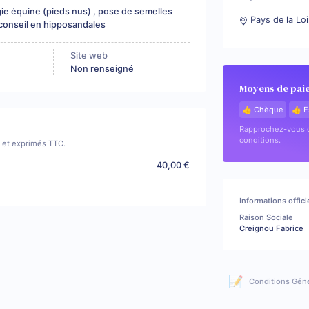
ie équine (pieds nus) , pose de semelles
Pays de la Loi
conseil en hipposandales
Site web
Non renseigné
Moyens de pai
👍 Chèque
👍 E
Rapprochez-vous d
conditions.
if et exprimés TTC.
40,00 €
Informations offici
Raison Sociale
Creignou Fabrice
📝
Conditions Gén