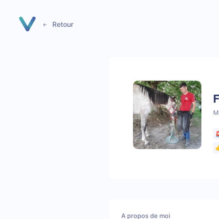
Panneau de gestion des cookies
Retour
F
M


A propos de moi