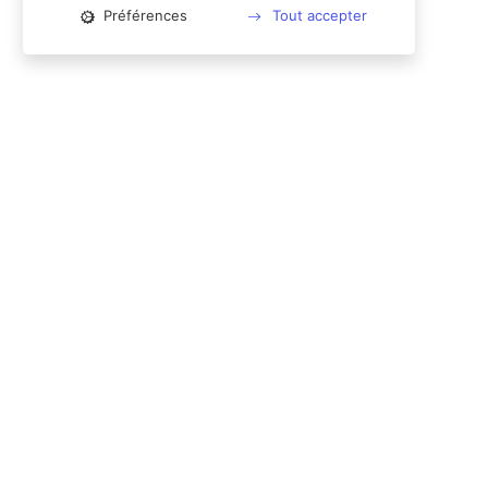
Préférences
Tout accepter
📱 RESEAUX SOCIAUX
le
Valkae
@valkae_fr
nt-Ferrand
 santé