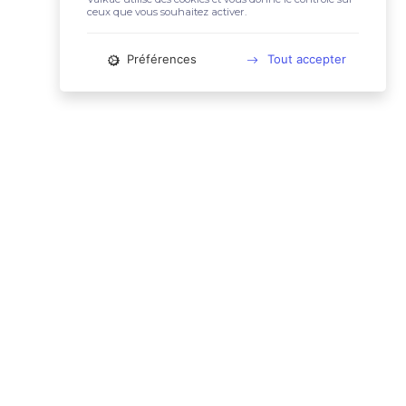
ceux que vous souhaitez activer.
Préférences
Tout accepter
📚 LIENS UTILES
Conditions Générales d'Utilisation
Mentions légales
Politique relative aux cookies
Charte des données personnelles
🙋🏼‍♀️ CONTACT