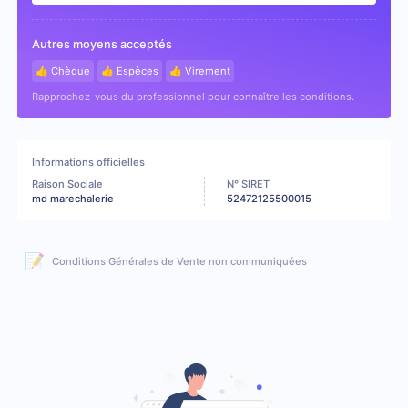
Autres moyens acceptés
👍 Chèque
👍 Espèces
👍 Virement
Rapprochez-vous du professionnel pour connaître les conditions.
Informations officielles
Raison Sociale
N° SIRET
md marechalerie
52472125500015
📝
Conditions Générales de Vente non communiquées