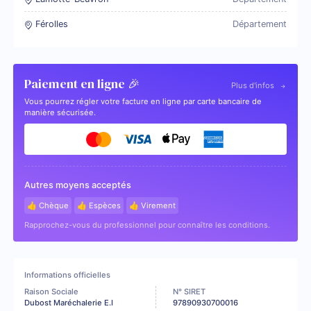
Férolles
Département
Paiement en ligne 🎉
Plus d'infos
Vous pourrez régler votre facture en ligne par carte bancaire de
manière sécurisée.
Autres moyens acceptés
👍 Chèque
👍 Espèces
👍 Virement
Rapprochez-vous du professionnel pour connaître les conditions.
Informations officielles
Raison Sociale
N° SIRET
Dubost Maréchalerie E.I
97890930700016