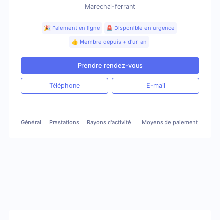
Marechal-ferrant
🎉 Paiement en ligne
🚨 Disponible en urgence
👍 Membre depuis + d'un an
Prendre rendez-vous
Téléphone
E-mail
Général
Prestations
Rayons d'activité
Moyens de paiement
Gale