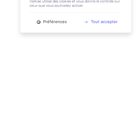
Valkae utilise des cookies et vous donne le contrôle sur
ceux que vous souhaitez activer.
Préférences
Tout accepter
📚 LIENS UTILES
Conditions Générales d'Utilisation
Mentions légales
Politique relative aux cookies
Charte des données personnelles
🙋🏼‍♀️ CONTACT