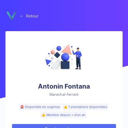
Panneau de gestion des cookies
Retour
Antonin Fontana
Marechal-ferrant
🚨 Disponible en urgence
👍 7 prestations disponibles
👍 Membre depuis + d'un an