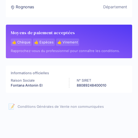
Rognonas
Département
Moyens de paiement acceptées
👍 Chèque
👍 Espèces
👍 Virement
Rapprochez-vous du professionnel pour connaître les conditions.
Informations officielles
Raison Sociale
N° SIRET
Fontana Antonin EI
88089248400010
📝
Conditions Générales de Vente non communiquées