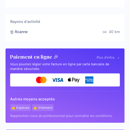
Rayons d'activité
Roanne
40
km
Paiement en ligne 🎉
Plus d'infos
Vous pourrez régler votre facture en ligne par carte bancaire de
manière sécurisée.
Autres moyens acceptés
👍 Espèces
👍 Virement
Rapprochez-vous du professionnel pour connaître les conditions.