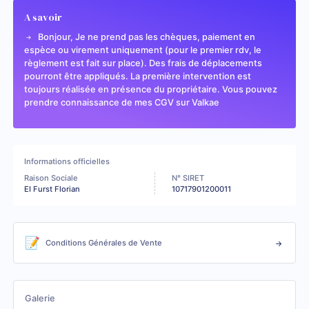
A savoir
Bonjour, Je ne prend pas les chèques, paiement en
espèce ou virement uniquement (pour le premier rdv, le
règlement est fait sur place). Des frais de déplacements
pourront être appliqués. La première intervention est
toujours réalisée en présence du propriétaire. Vous pouvez
prendre connaissance de mes CGV sur Valkae
Informations officielles
Raison Sociale
N° SIRET
EI Furst Florian
10717901200011
📝
Conditions Générales de Vente
Galerie