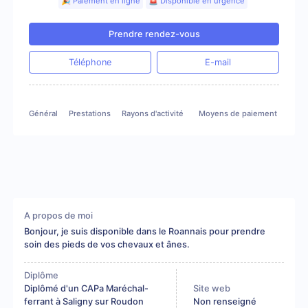
🎉 Paiement en ligne
🚨 Disponible en urgence
Prendre rendez-vous
Téléphone
E-mail
Général
Prestations
Rayons d'activité
Moyens de paiement
Gale
A propos de moi
Bonjour, je suis disponible dans le Roannais pour prendre
soin des pieds de vos chevaux et ânes.
Diplôme
Diplômé d'un CAPa Maréchal-
Site web
ferrant à Saligny sur Roudon
Non renseigné