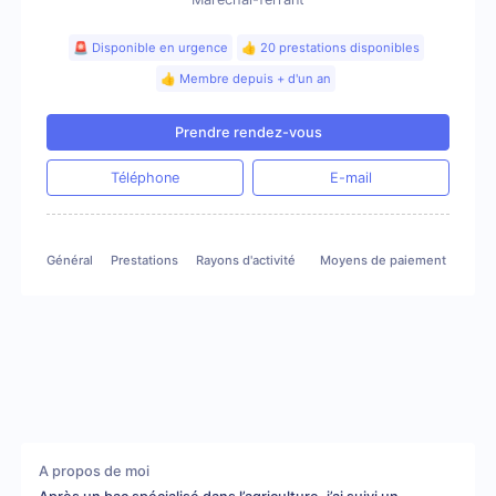
🚨 Disponible en urgence
👍 20 prestations disponibles
👍 Membre depuis + d'un an
Prendre rendez-vous
Téléphone
E-mail
Général
Prestations
Rayons d'activité
Moyens de paiement
Gale
A propos de moi