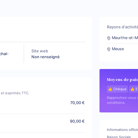
Rayons d'activit
Meurthe-et-M
Meuse
Site web
chal-
Non renseigné
Moyens de pai
👍 Chèque
👍 E
if et exprimés TTC.
Rapprochez-vous d
70,00 €
conditions.
90,00 €
Informations offici
Raison Sociale