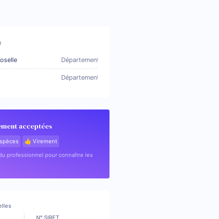
é
oselle
Département
Département
ement acceptées
spèces
👍 Virement
u professionnel pour connaître les
elles
N° SIRET