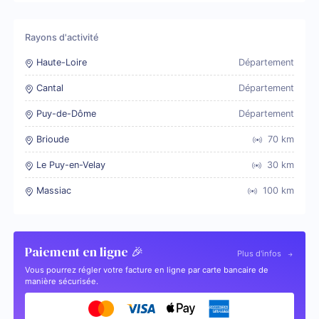
Rayons d'activité
Haute-Loire
Département
Cantal
Département
Puy-de-Dôme
Département
Brioude
70
km
Le Puy-en-Velay
30
km
Massiac
100
km
Paiement en ligne 🎉
Plus d'infos
Vous pourrez régler votre facture en ligne par carte bancaire de
manière sécurisée.