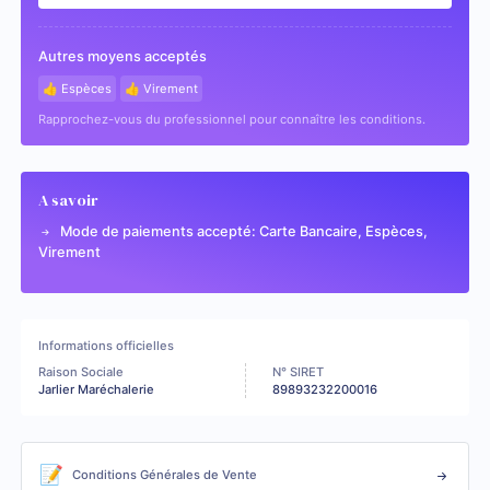
Autres moyens acceptés
👍 Espèces
👍 Virement
Rapprochez-vous du professionnel pour connaître les conditions.
A savoir
Mode de paiements accepté: Carte Bancaire, Espèces,
Virement
Informations officielles
Raison Sociale
N° SIRET
Jarlier Maréchalerie
89893232200016
📝
Conditions Générales de Vente