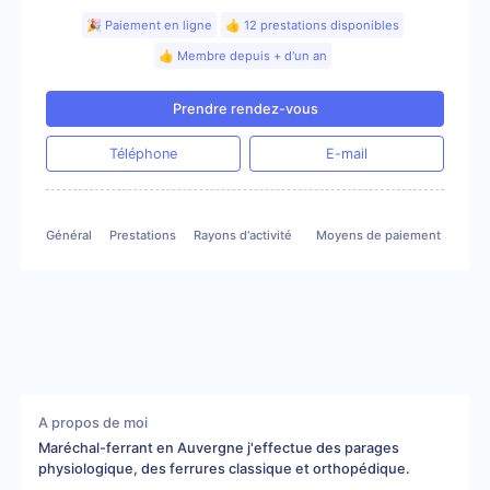
🎉 Paiement en ligne
👍 12 prestations disponibles
👍 Membre depuis + d'un an
Prendre rendez-vous
Téléphone
E-mail
Général
Prestations
Rayons d'activité
Moyens de paiement
Gale
A propos de moi
Maréchal-ferrant en Auvergne j'effectue des parages
physiologique, des ferrures classique et orthopédique.