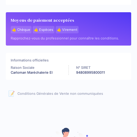
Moyens de paiement acceptées
👍 Chèque
👍 Espèces
👍 Virement
Rapprochez-vous du professionnel pour connaître les conditions.
Informations officielles
Raison Sociale
N° SIRET
Carloman Maréchalerie EI
94808995800011
📝
Conditions Générales de Vente non communiquées