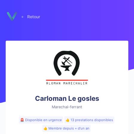
Panneau de gestion des cookies
Retour
Carloman Le gosles
Marechal-ferrant
🚨 Disponible en urgence
👍 13 prestations disponibles
👍 Membre depuis + d'un an