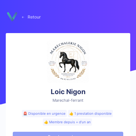
Panneau de gestion des cookies
Retour
Loic Nigon
Marechal-ferrant
🚨 Disponible en urgence
👍 1 prestation disponible
👍 Membre depuis + d'un an