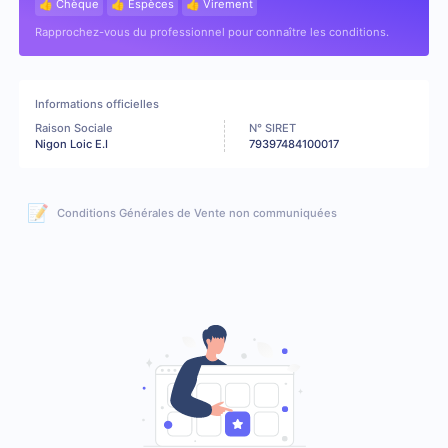
👍 Chèque
👍 Espèces
👍 Virement
Rapprochez-vous du professionnel pour connaître les conditions.
Informations officielles
Raison Sociale
N° SIRET
Nigon Loic E.I
79397484100017
📝
Conditions Générales de Vente non communiquées