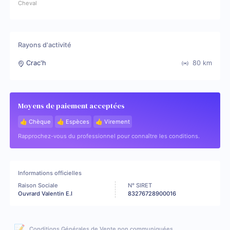
Cheval
Rayons d'activité
Crac'h
80
km
Moyens de paiement acceptées
👍 Chèque
👍 Espèces
👍 Virement
Rapprochez-vous du professionnel pour connaître les conditions.
Informations officielles
Raison Sociale
N° SIRET
Ouvrard Valentin E.I
83276728900016
📝
Conditions Générales de Vente non communiquées