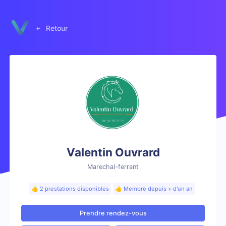
Panneau de gestion des cookies
Retour
Valentin Ouvrard
Marechal-ferrant
👍 2 prestations disponibles
👍 Membre depuis + d'un an
Prendre rendez-vous