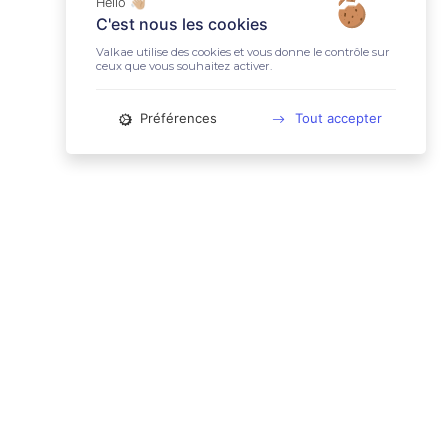
Hello 👋🏼
C'est nous les cookies
Valkae utilise des cookies et vous donne le contrôle sur
ceux que vous souhaitez activer.
Préférences
Tout accepter
📚 LIENS UTILES
Conditions Générales d'Utilisation
Mentions légales
Politique relative aux cookies
Charte des données personnelles