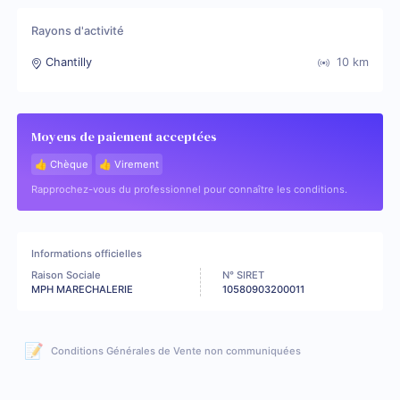
Rayons d'activité
Chantilly
10
km
Moyens de paiement acceptées
👍 Chèque
👍 Virement
Rapprochez-vous du professionnel pour connaître les conditions.
Informations officielles
Raison Sociale
N° SIRET
MPH MARECHALERIE
10580903200011
📝
Conditions Générales de Vente non communiquées