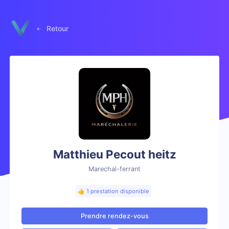
Panneau de gestion des cookies
Retour
Matthieu Pecout heitz
Marechal-ferrant
👍 1 prestation disponible
Prendre rendez-vous