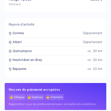
Shetland
Rayons d'activité
Somme
Département
Albert
Département
Quincampoix
30
km
Neufchâtel-en-Bray
30
km
Bapaume
20
km
Moyens de paiement acceptées
👍 Chèque
👍 Espèces
👍 Virement
Rapprochez-vous du professionnel pour connaître les conditions.