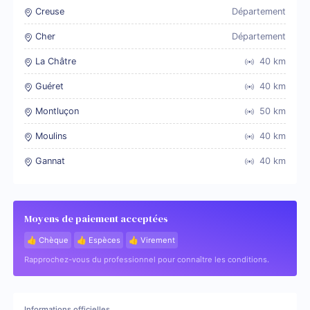
Creuse
Département
Cher
Département
La Châtre
40
km
Guéret
40
km
Montluçon
50
km
Moulins
40
km
Gannat
40
km
Moyens de paiement acceptées
👍 Chèque
👍 Espèces
👍 Virement
Rapprochez-vous du professionnel pour connaître les conditions.
Informations officielles