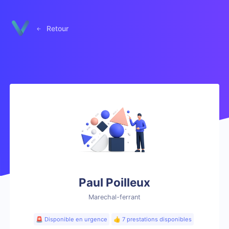
Panneau de gestion des cookies
Retour
Paul Poilleux
Marechal-ferrant
🚨 Disponible en urgence
👍 7 prestations disponibles