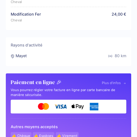
Cheval
Modification Fer
24,00 €
Cheval
Rayons d'activité
Mayet
80
km
Paiement en ligne 🎉
Plus d'infos
Vous pourrez régler votre facture en ligne par carte bancaire de
manière sécurisée.
Autres moyens acceptés
👍 Chèque
👍 Espèces
👍 Virement