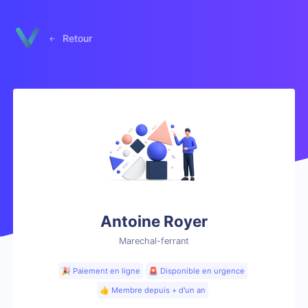
Panneau de gestion des cookies
Retour
Antoine Royer
Marechal-ferrant
🎉 Paiement en ligne
🚨 Disponible en urgence
👍 Membre depuis + d'un an