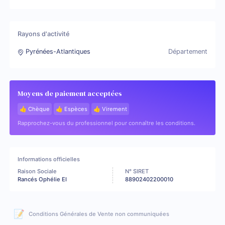
Rayons d'activité
Pyrénées-Atlantiques
Département
Moyens de paiement acceptées
👍 Chèque
👍 Espèces
👍 Virement
Rapprochez-vous du professionnel pour connaître les conditions.
Informations officielles
Raison Sociale
N° SIRET
Rancés Ophélie EI
88902402200010
📝
Conditions Générales de Vente non communiquées