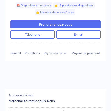
🚨 Disponible en urgence
👍 18 prestations disponibles
👍 Membre depuis + d'un an
Prendre rendez-vous
Téléphone
E-mail
Général
Prestations
Rayons d'activité
Moyens de paiement
Gale
A propos de moi
Maréchal-ferrant depuis 4 ans