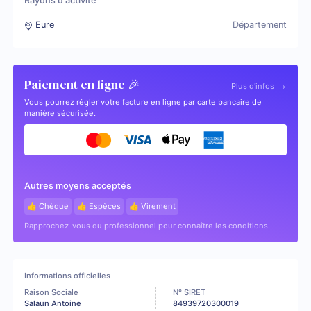
Rayons d'activité
Eure
Département
Paiement en ligne 🎉
Plus d'infos
Vous pourrez régler votre facture en ligne par carte bancaire de
manière sécurisée.
Autres moyens acceptés
👍 Chèque
👍 Espèces
👍 Virement
Rapprochez-vous du professionnel pour connaître les conditions.
Informations officielles
Raison Sociale
N° SIRET
Salaun Antoine
84939720300019