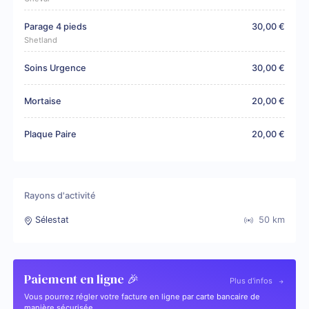
Parage 4 pieds
30,00 €
Shetland
Soins Urgence
30,00 €
Mortaise
20,00 €
Plaque Paire
20,00 €
Rayons d'activité
Sélestat
50
km
Paiement en ligne 🎉
Plus d'infos
Vous pourrez régler votre facture en ligne par carte bancaire de
manière sécurisée.