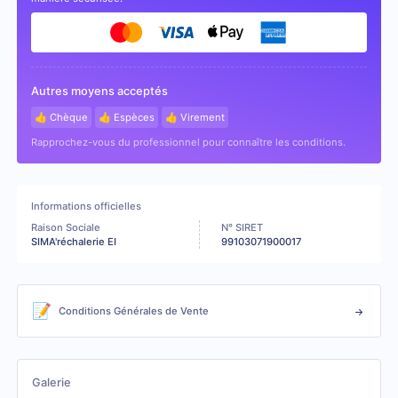
Autres moyens acceptés
👍 Chèque
👍 Espèces
👍 Virement
Rapprochez-vous du professionnel pour connaître les conditions.
Informations officielles
Raison Sociale
N° SIRET
SIMA'réchalerie EI
99103071900017
📝
Conditions Générales de Vente
Galerie