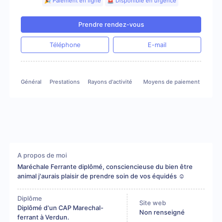
🎉 Paiement en ligne
🚨 Disponible en urgence
Prendre rendez-vous
Téléphone
E-mail
Général
Prestations
Rayons d'activité
Moyens de paiement
Gale
A propos de moi
Maréchale Ferrante diplômé, consciencieuse du bien être
animal j'aurais plaisir de prendre soin de vos équidés ☺️
Diplôme
Site web
Diplômé d'un CAP Marechal-
Non renseigné
ferrant à Verdun.