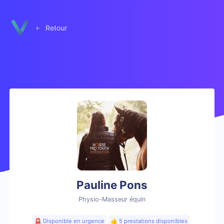
Panneau de gestion des cookies
Retour
Pauline Pons
Physio-Masseur équin
🚨 Disponible en urgence
👍 5 prestations disponibles