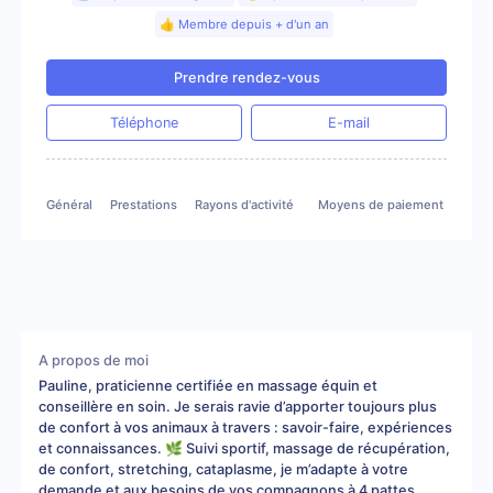
👍 Membre depuis + d'un an
Prendre rendez-vous
Téléphone
E-mail
Général
Prestations
Rayons d'activité
Moyens de paiement
Gale
A propos de moi
Pauline, praticienne certifiée en massage équin et
conseillère en soin. Je serais ravie d’apporter toujours plus
de confort à vos animaux à travers : savoir-faire, expériences
et connaissances. 🌿 Suivi sportif, massage de récupération,
de confort, stretching, cataplasme, je m’adapte à votre
demande et aux besoins de vos compagnons à 4 pattes.