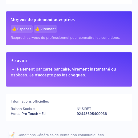
Moyens de paiement acceptées
👍 Espèces
👍 Virement
Rapprochez-vous du professionnel pour connaître les conditions.
A savoir
Paiement par carte bancaire, virement instantané ou
espèces. Je n’accepte pas les chèques.
Informations officielles
Raison Sociale
N° SIRET
Horse Pro Touch - E.I
92448695400036
📝
Conditions Générales de Vente non communiquées