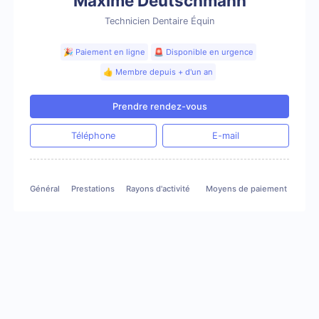
Maxime Deutschmann
Technicien Dentaire Équin
🎉 Paiement en ligne
🚨 Disponible en urgence
👍 Membre depuis + d'un an
Prendre rendez-vous
Téléphone
E-mail
Général
Prestations
Rayons d'activité
Moyens de paiement
Gale