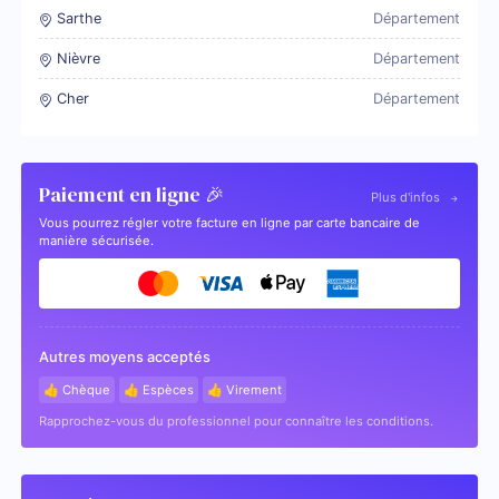
Sarthe
Département
Nièvre
Département
Cher
Département
Paiement en ligne 🎉
Plus d'infos
Vous pourrez régler votre facture en ligne par carte bancaire de
manière sécurisée.
Autres moyens acceptés
👍 Chèque
👍 Espèces
👍 Virement
Rapprochez-vous du professionnel pour connaître les conditions.