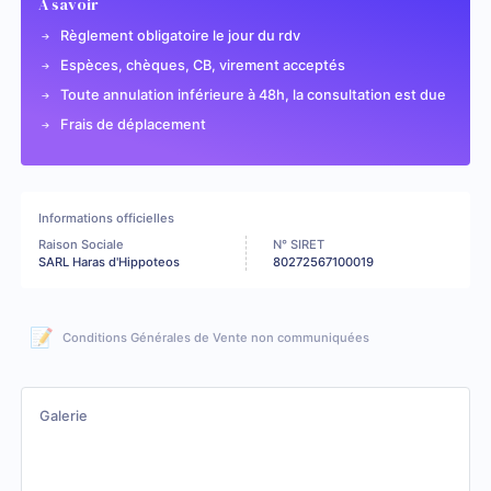
A savoir
Règlement obligatoire le jour du rdv
Espèces, chèques, CB, virement acceptés
Toute annulation inférieure à 48h, la consultation est due
Frais de déplacement
Informations officielles
Raison Sociale
N° SIRET
SARL Haras d'Hippoteos
80272567100019
📝
Conditions Générales de Vente non communiquées
Galerie