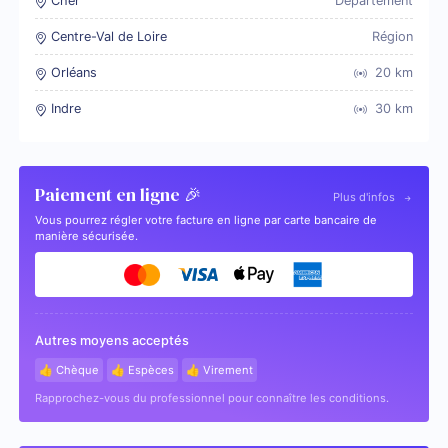
Cher
Département
Centre-Val de Loire
Région
Orléans
20
km
Indre
30
km
Paiement en ligne 🎉
Plus d'infos
Vous pourrez régler votre facture en ligne par carte bancaire de
manière sécurisée.
Autres moyens acceptés
👍 Chèque
👍 Espèces
👍 Virement
Rapprochez-vous du professionnel pour connaître les conditions.