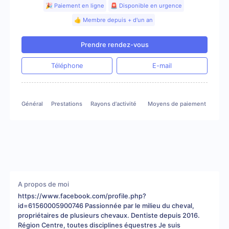
🎉 Paiement en ligne
🚨 Disponible en urgence
👍 Membre depuis + d'un an
Prendre rendez-vous
Téléphone
E-mail
Général
Prestations
Rayons d'activité
Moyens de paiement
Gale
A propos de moi
https://www.facebook.com/profile.php?
id=61560005900746 Passionnée par le milieu du cheval,
propriétaires de plusieurs chevaux. Dentiste depuis 2016.
Région Centre, toutes disciplines équestres Je suis