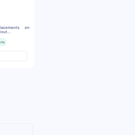
placements en
out...
rte