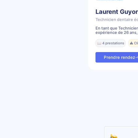
Laurent Guyo
Technicien dentaire é
En tant que Technicie
expérience de 26 ans, j'
📖 4 prestations
⚠️ C
Prendre rendez-