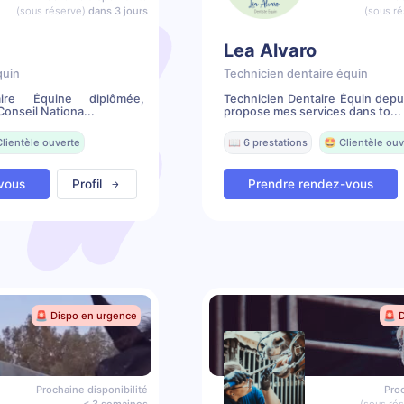
(sous réserve)
dans 3 jours
(sous ré
Lea Alvaro
quin
Technicien dentaire équin
aire Équine diplômée,
Technicien Dentaire Équin depu
onseil Nationa...
propose mes services dans to...
Clientèle ouverte
📖 6 prestations
🤩 Clientèle ouv
vous
Profil
Prendre rendez-vous
🚨 Dispo en urgence
🚨 
Prochaine disponibilité
Proc