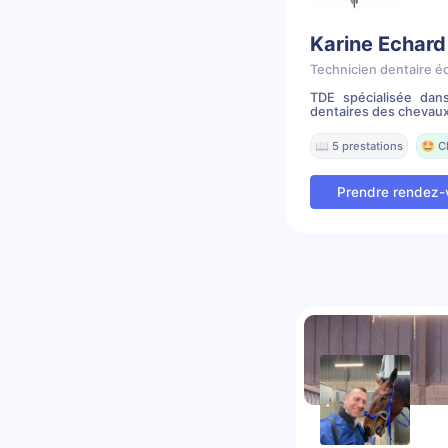
Karine Echard
Technicien dentaire é
TDE spécialisée dans
dentaires des chevaux
📖 5 prestations
🤩 C
Prendre rendez-