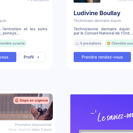
< 3 semaines
(sous ré
Ludivine Boullay
quin
Technicien dentaire équin
 l’entretien et les soins
Technicienne dentaire équin 
, poneys...
par le Conseil National de l'Ord...
lientèle ouverte
📖 5 prestations
🤩 Clientèle ouv
vous
Profil
Prendre rendez-vous
🚨 Dispo en urgence
Prochaine disponibilité
(sous réserve)
dans 2 jours