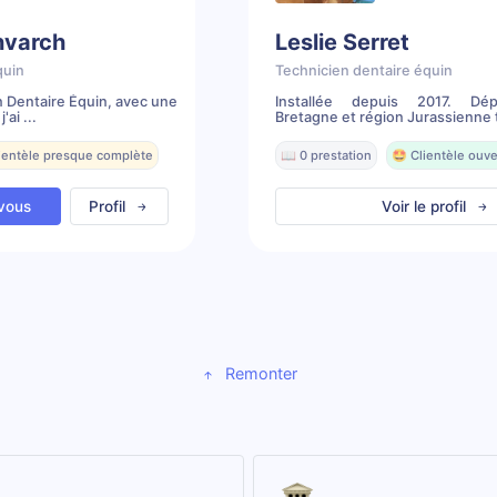
nvarch
Leslie Serret
quin
Technicien dentaire équin
n Dentaire Équin, avec une
Installée depuis 2017. Dé
ai ...
Bretagne et région Jurassienne t
lientèle presque complète
📖 0 prestation
🤩 Clientèle ouve
vous
Profil
Voir le profil
Remonter