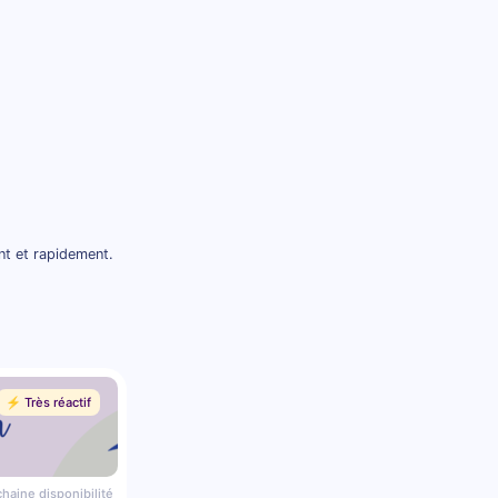
nt et rapidement.
⚡️ Très réactif
haine disponibilité