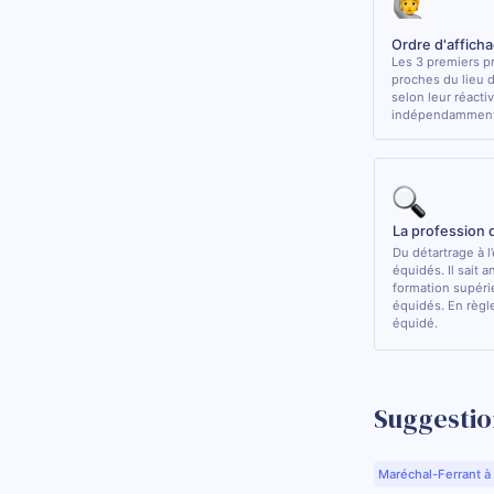
Ordre d'affich
Les 3 premiers pr
proches du lieu 
selon leur réactiv
indépendamment 
La profession 
Du détartrage à l
équidés. Il sait a
formation supérie
équidés. En règle
équidé.
Suggestio
Maréchal-Ferrant à