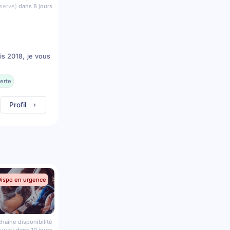
serve)
dans 8 jours
is 2018, je vous
erte
Profil
Dispo en urgence
haine disponibilité