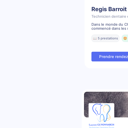
Regis Barroit
Technicien dentaire 
Dans le monde du Che
commencé dans les s
📖 5 prestations
🤩 
Prendre rende