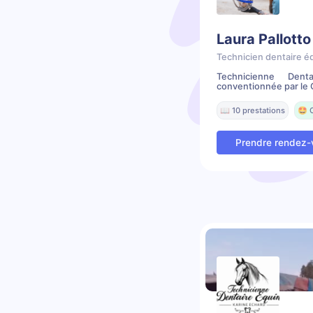
Laura Pallotto
Technicien dentaire é
Technicienne Dent
conventionnée par le C
📖 10 prestations
🤩 
Prendre rendez-