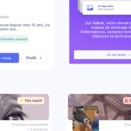
équin
Sur Valkae, votre cheval 
val depuis mes 15 ans, j'ai
espace de stockage de
oins aux...
Ordonnances, comptes rendu
Déposez ce qu'il vous 
Clientèle ouverte
Je me lance
z-vous
Profil
⚡️ Très réactif
🚨 
Prochaine disponibilité
Proc
< 3 semaines