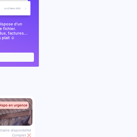
dispose d'un
 fichier.
s, factures...
plait ☺️
Dispo en urgence
haine disponibilité
Complet ❌