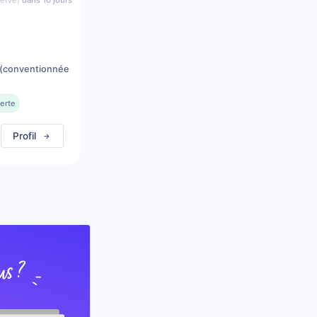
serve)
dans 10 jours
(conventionnée
erte
Profil