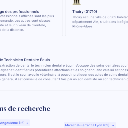
age des professionnels
Thoiry (01710)
ofessionnels affichés sont les plus
Thoiry est une ville de 6 569 habita
demandé. Les autres sont classés
département Ain, situé dans la rég
ité et leur niveau de clientèle,
Rhône-Alpes.
de la distance.
de Technicien Dentaire Équin
’extraction de dents, le technicien dentaire équin s’occupe des soins dentaires cou
nalyser et identifier les potentielles affections et les soigner quand cela lui est pos
ure, il est le seul, avec le vétérinaire, à pouvoir pratiquer des actes de soins dentai
 général, il est conseillé de consulter 1 fois par an son dentiste ou son technicien
ns de recherche
 Angoulême (16)
Maréchal-Ferrant à Lyon (69)