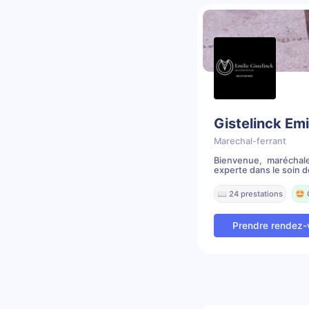
Gistelinck Emi
Marechal-ferrant
Bienvenue, maréchal
experte dans le soin de
📖 24 prestations
🤩 
Prendre rendez-