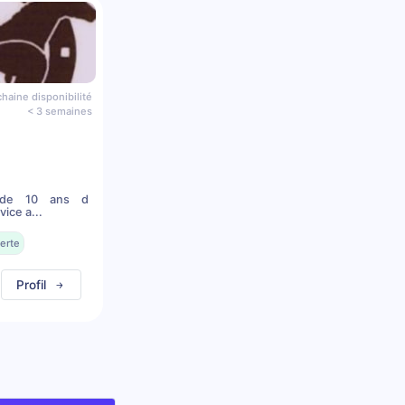
haine disponibilité
< 3 semaines
s de 10 ans d
ice a...
erte
Profil