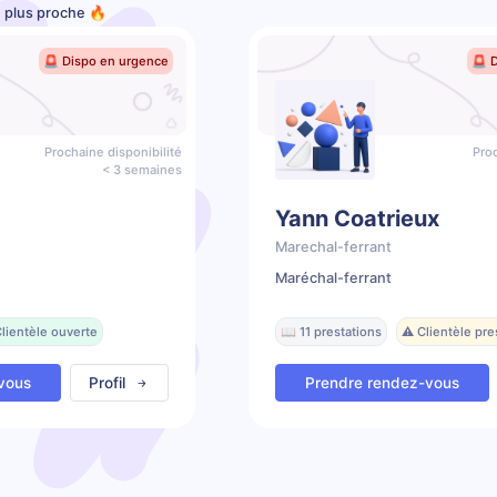
e plus proche 🔥
🚨 Dispo en urgence
🚨 
Prochaine disponibilité
Proc
< 3 semaines
Yann Coatrieux
Marechal-ferrant
Maréchal-ferrant
lientèle ouverte
📖 11 prestations
⚠️ Clientèle pr
vous
Profil
Prendre rendez-vous