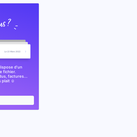
dispose d'un
 fichier.
s, factures...
plait ☺️