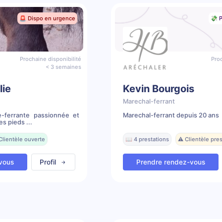
🚨 Dispo en urgence
💸 P
Prochaine disponibilité
Proc
< 3 semaines
lie
Kevin Bourgois
Marechal-ferrant
e-ferrante passionnée et
Marechal-ferrant depuis 20 ans
s pieds ...
Clientèle ouverte
📖 4 prestations
⚠️ Clientèle pr
vous
Profil
Prendre rendez-vous