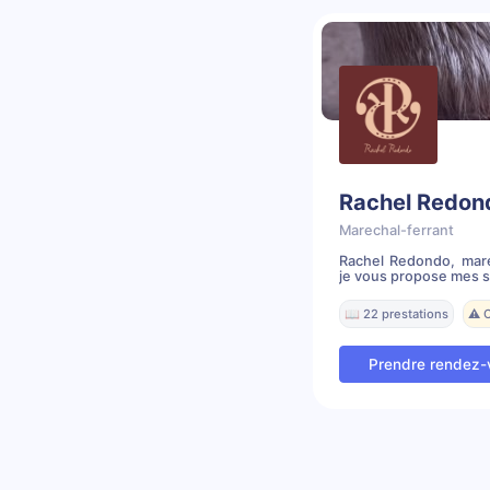
Rachel Redon
Marechal-ferrant
Rachel Redondo, maré
je vous propose mes se
📖 22 prestations
⚠️ 
Prendre rendez-