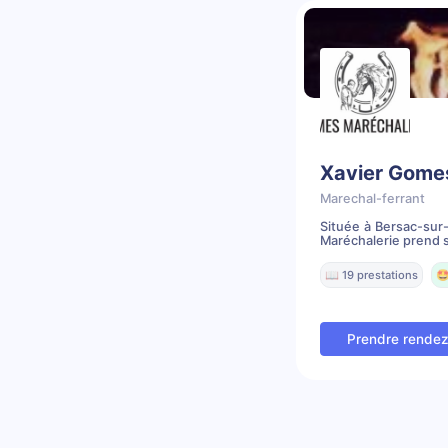
Xavier Gome
Marechal-ferrant
Située à Bersac-sur-
Maréchalerie prend s
📖 19 prestations
🤩
Prendre rende