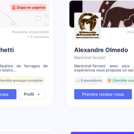
🚨 Dispo en urgence
Prochaine disponibilité
Proc
< 3 semaines
hetti
Alexandre Olmedo
Marechal-ferrant
alisation de ferrages de
Maréchal-ferrant avec plu
loisirs...
expérience vous propose un serv
Clientèle presque complète
📖 6 prestations
🤩 Clientèle ouv
vous
Profil
Prendre rendez-vous