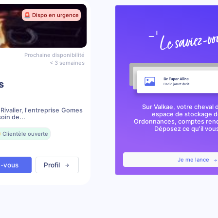
🚨 Dispo en urgence
Prochaine disponibilité
< 3 semaines
s
Sur Valkae, votre cheval 
Rivalier, l'entreprise Gomes
espace de stockage de
oin de...
Ordonnances, comptes rendu
Déposez ce qu'il vous 
 Clientèle ouverte
Je me lance
z-vous
Profil