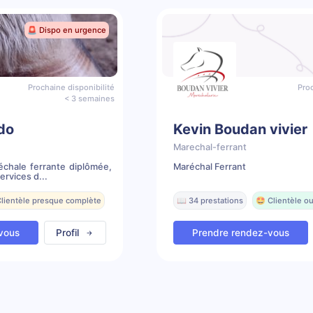
🚨 Dispo en urgence
Prochaine disponibilité
Proc
< 3 semaines
do
Kevin Boudan vivier
Marechal-ferrant
chale ferrante diplômée,
Maréchal Ferrant
rvices d...
Clientèle presque complète
📖 34 prestations
🤩 Clientèle o
vous
Profil
Prendre rendez-vous