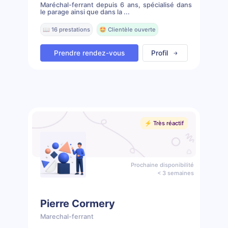
Maréchal-ferrant depuis 6 ans, spécialisé dans
le parage ainsi que dans la ...
📖 16 prestations
🤩 Clientèle ouverte
Prendre rendez-vous
Profil
⚡️ Très réactif
Prochaine disponibilité
< 3 semaines
Pierre Cormery
Marechal-ferrant