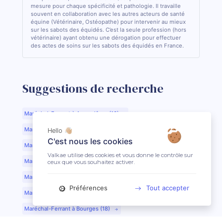
mesure pour chaque spécificité et pathologie. Il travaille
souvent en collaboration avec les autres acteurs de santé
équine (Vétérinaire, Ostéopathe) pour intervenir au mieux
sur les sabots des équidés. C’est la seule profession (hors
vétérinaire) ayant obtenu une dérogation pour effectuer
des actes de soins sur les sabots des équidés en France.
Suggestions de recherche
Maréchal-Ferrant à Angoulême (16)
Maréchal-Ferrant à Aurillac (15)
Hello 👋🏼
C'est nous les cookies
Maréchal-Ferrant à Argentan (61)
Valkae utilise des cookies et vous donne le contrôle sur
Maréchal-Ferrant à Bar-le-Duc (55)
ceux que vous souhaitez activer.
Maréchal-Ferrant à Beauvais (60)
Préférences
Tout accepter
Maréchal-Ferrant à Bordeaux (33)
Maréchal-Ferrant à Bourges (18)