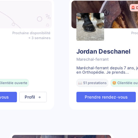
🚨 
Prochaine disponibilité
Proc
< 3 semaines
Jordan Deschanel
Marechal-ferrant
Maréchal-ferrant depuis 7 ans, j
en Orthopédie. Je prends...
Clientèle ouverte
📖 51 prestations
🤩 Clientèle ou
vous
Profil
Prendre rendez-vous