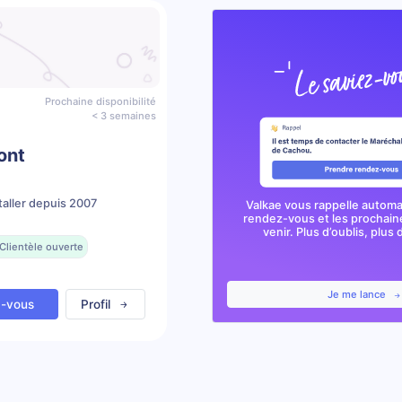
Prochaine disponibilité
< 3 semaines
ont
taller depuis 2007
Valkae vous rappelle autom
rendez-vous et les prochai
venir. Plus d’oublis, plus d
Clientèle ouverte
Je me lance
z-vous
Profil