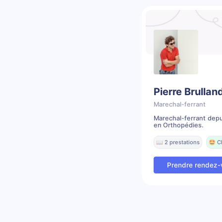
Pierre Brullan
Marechal-ferrant
Marechal-ferrant depui
en Orthopédies.
📖 2 prestations
🤩 C
Prendre rendez-