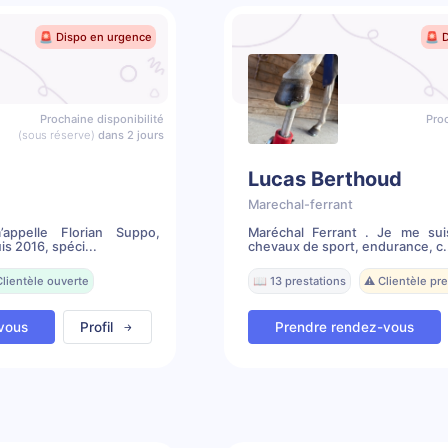
🚨 Dispo en urgence
🚨 
Prochaine disponibilité
Proc
(sous réserve)
dans 2 jours
Lucas Berthoud
Marechal-ferrant
ppelle Florian Suppo,
Maréchal Ferrant . Je me sui
s 2016, spéci...
chevaux de sport, endurance, c.
Clientèle ouverte
📖 13 prestations
⚠️ Clientèle p
vous
Profil
Prendre rendez-vous