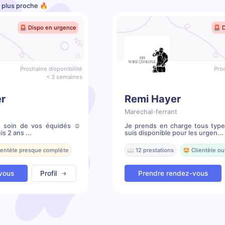
e plus proche 🔥
🚨 Dispo en urgence
🚨 
Prochaine disponibilité
Proc
< 3 semaines
er
Remi Hayer
Marechal-ferrant
e soin de vos équidés ☺️
Je prends en charge tous type
s 2 ans ...
suis disponible pour les urgen...
lientèle presque complète
📖 12 prestations
🤩 Clientèle ou
vous
Profil
Prendre rendez-vous