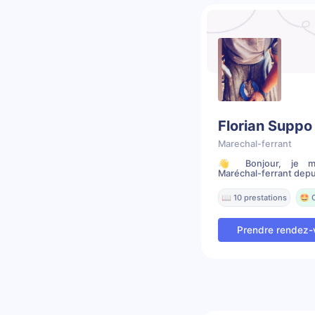
Florian Suppo
Marechal-ferrant
👋 Bonjour, je m’a
Maréchal-ferrant depui
📖 10 prestations
🤩 
Prendre rendez-