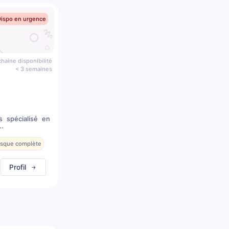
Dispo en urgence
haine disponibilité
< 3 semaines
s spécialisé en
..
resque complète
Profil