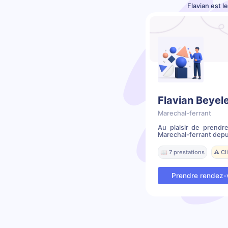
Flavian est l
Flavian Beyel
Marechal-ferrant
Au plaisir de prendr
Marechal-ferrant depui
📖 7 prestations
⚠️ C
Prendre rendez-