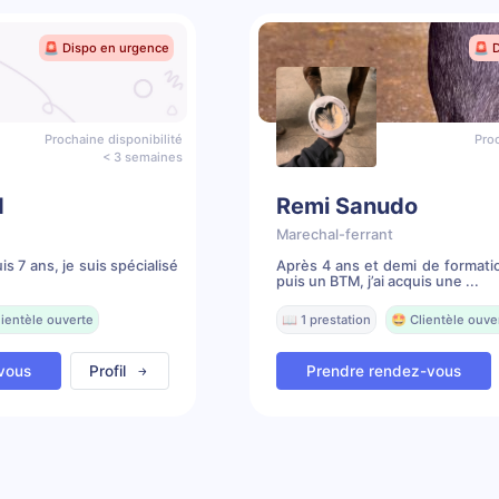
🚨 Dispo en urgence
🚨 
Prochaine disponibilité
Proc
< 3 semaines
d
Remi Sanudo
Marechal-ferrant
s 7 ans, je suis spécialisé
Après 4 ans et demi de formati
puis un BTM, j’ai acquis une ...
lientèle ouverte
📖 1 prestation
🤩 Clientèle ouve
vous
Profil
Prendre rendez-vous