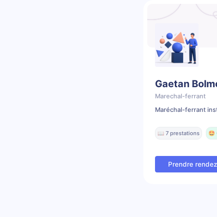
Gaetan Bolm
Marechal-ferrant
Maréchal-ferrant ins
📖 7 prestations
🤩 
Prendre rende