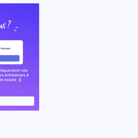
atiquement vos
nes échéances à
e soucis 👌🏼