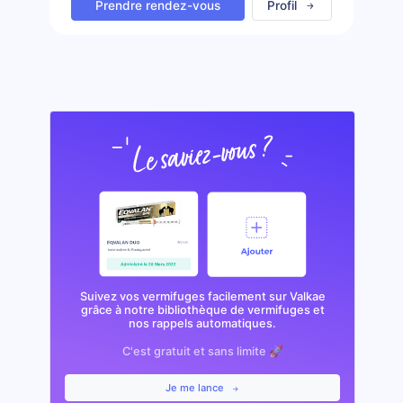
Prendre rendez-vous
Profil
Suivez vos vermifuges facilement sur Valkae
grâce à notre bibliothèque de vermifuges et
nos rappels automatiques.
C'est gratuit et sans limite 🚀
Je me lance