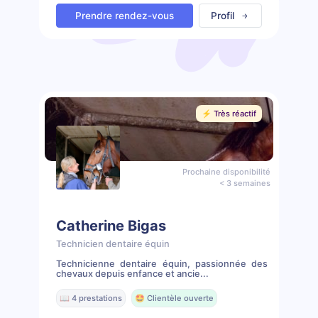
Prendre rendez-vous
Profil
⚡️ Très réactif
Prochaine disponibilité
< 3 semaines
Catherine Bigas
Technicien dentaire équin
Technicienne dentaire équin, passionnée des
chevaux depuis enfance et ancie...
📖 4 prestations
🤩 Clientèle ouverte