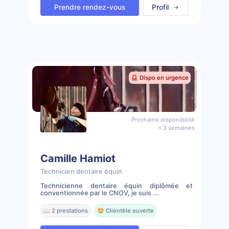
Prendre rendez-vous
Profil
🚨 Dispo en urgence
Prochaine disponibilité
< 3 semaines
Camille Hamiot
Technicien dentaire équin
Technicienne dentaire équin diplômée et
conventionnée par le CNOV, je suis ...
📖 2 prestations
🤩 Clientèle ouverte