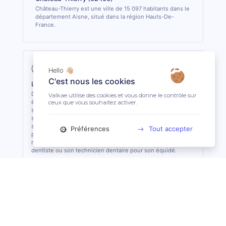
Château-Thierry est une ville de 15 097 habitants dans le
département Aisne, situé dans la région Hauts-De-
France.
Hello 👋🏼
C'est nous les cookies
La profession de Technicien Dentaire Équin
Du détartrage à l’extraction de dents, le technicien dentaire
Valkae utilise des cookies et vous donne le contrôle sur
équin s’occupe des soins dentaires courants des équidés. Il
ceux que vous souhaitez activer.
sait analyser et identifier les potentielles affections et les
soigner quand cela lui est possible. De formation
supérieure, il est le seul, avec le vétérinaire, à pouvoir
Préférences
Tout accepter
pratiquer des actes de soins dentaires sur les équidés. En
règle général, il est conseillé de consulter 1 fois par an son
dentiste ou son technicien dentaire pour son équidé.
Suggestions de recherche
Maréchal-Ferrant à Angoulême (16)