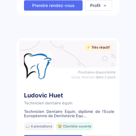
Prendre rendez-vous
Profil
⚡️ Très réactif
Prochaine disponibilité
(sous réserve)
dans 2 jours
Ludovic Huet
Technicien dentaire équin
Technicien Dentaire Équin, diplômé de l'Ecole
Européenne de Dentisterie Equ...
📖 4 prestations
🤩 Clientèle ouverte