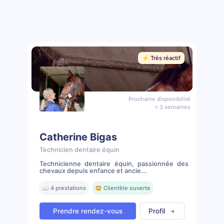
⚡️ Très réactif
Prochaine disponibilité
< 3 semaines
Catherine Bigas
Technicien dentaire équin
Technicienne dentaire équin, passionnée des
chevaux depuis enfance et ancie...
📖 4 prestations
🤩 Clientèle ouverte
Prendre rendez-vous
Profil