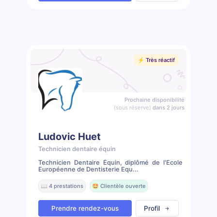
⚡️ Très réactif
Prochaine disponibilité
(sous réserve)
dans 2 jours
Ludovic Huet
Technicien dentaire équin
Technicien Dentaire Équin, diplômé de l'Ecole
Européenne de Dentisterie Equ...
📖 4 prestations
🤩 Clientèle ouverte
Prendre rendez-vous
Profil