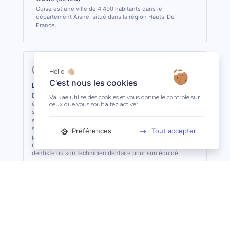
Guise est une ville de 4 490 habitants dans le
département Aisne, situé dans la région Hauts-De-
France.
Hello 👋🏼
C'est nous les cookies
La profession de Technicien Dentaire Équin
Du détartrage à l’extraction de dents, le technicien dentaire
Valkae utilise des cookies et vous donne le contrôle sur
équin s’occupe des soins dentaires courants des équidés. Il
ceux que vous souhaitez activer.
sait analyser et identifier les potentielles affections et les
soigner quand cela lui est possible. De formation
supérieure, il est le seul, avec le vétérinaire, à pouvoir
Préférences
Tout accepter
pratiquer des actes de soins dentaires sur les équidés. En
règle général, il est conseillé de consulter 1 fois par an son
dentiste ou son technicien dentaire pour son équidé.
Suggestions de recherche
Maréchal-Ferrant à Angoulême (16)