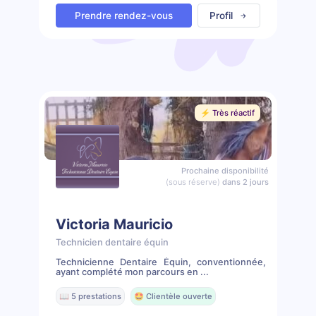
Prendre rendez-vous
Profil
⚡️ Très réactif
Prochaine disponibilité
(sous réserve)
dans 2 jours
Victoria Mauricio
Technicien dentaire équin
Technicienne Dentaire Équin, conventionnée,
ayant complété mon parcours en ...
📖 5 prestations
🤩 Clientèle ouverte