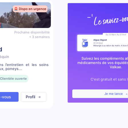
🚨 Dispo en urgence
Prochaine disponibilité
< 3 semaines
d
équin
Suivez les compléments al
médicaments de vos équidés
s l’entretien et les soins
Valkae.
ux, poneys...
Clientèle ouverte
C'est gratuit et sans 
Je me lance
z-vous
Profil