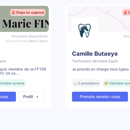
🚨 Dispo en urgence
🚨 
Prochaine disponibilité
Proc
(sous réserve)
dans 2 jours
Camille Butaeye
quin
Technicien dentaire équin
équin membre de la FFTDE
Je prends en charge tous types 
V. Un so...
lientèle ouverte
📖 2 prestations
🤩 Clientèle ouv
vous
Profil
Prendre rendez-vous