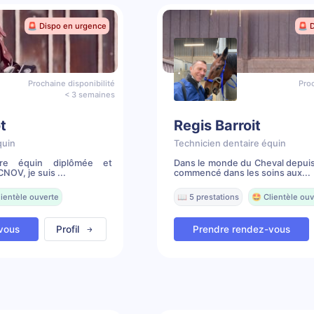
🚨 Dispo en urgence
🚨 
Prochaine disponibilité
Proc
< 3 semaines
t
Regis Barroit
quin
Technicien dentaire équin
ire équin diplômée et
Dans le monde du Cheval depuis 
NOV, je suis ...
commencé dans les soins aux...
lientèle ouverte
📖 5 prestations
🤩 Clientèle ouv
vous
Profil
Prendre rendez-vous