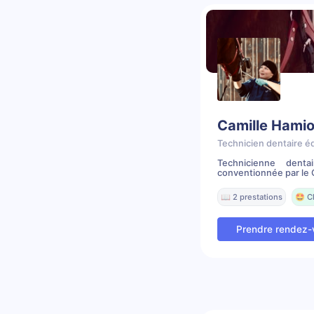
Camille Hamio
Technicien dentaire é
Technicienne denta
conventionnée par le C
📖 2 prestations
🤩 C
Prendre rendez-