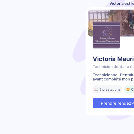
Victoria est 
Victoria Mauri
Technicien dentaire é
Technicienne Dentai
ayant complété mon pa
📖 5 prestations
🤩 C
Prendre rendez-