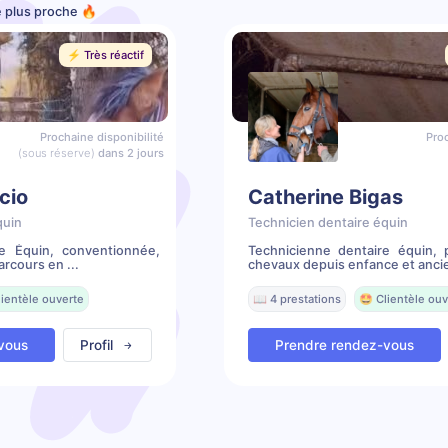
le plus proche 🔥
⚡️ Très réactif
Prochaine disponibilité
Proc
(sous réserve)
dans 2 jours
cio
Catherine Bigas
quin
Technicien dentaire équin
re Équin, conventionnée,
Technicienne dentaire équin,
rcours en ...
chevaux depuis enfance et ancie
lientèle ouverte
📖 4 prestations
🤩 Clientèle ouv
vous
Profil
Prendre rendez-vous