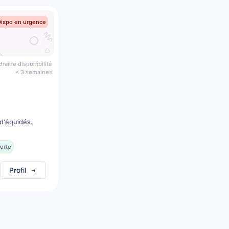
Dispo en urgence
haine disponibilité
< 3 semaines
d'équidés.
erte
Profil