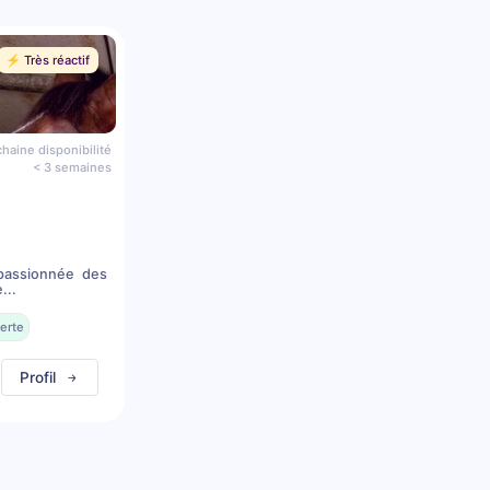
⚡️ Très réactif
haine disponibilité
< 3 semaines
 passionnée des
...
erte
Profil