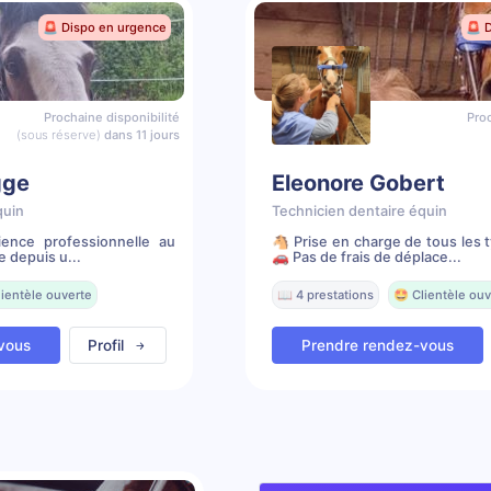
🚨 Dispo en urgence
🚨 
Prochaine disponibilité
Proc
(sous réserve)
dans 11 jours
gge
Eleonore Gobert
quin
Technicien dentaire équin
ence professionnelle au
🐴 Prise en charge de tous les 
e depuis u...
🚗 Pas de frais de déplace...
lientèle ouverte
📖 4 prestations
🤩 Clientèle ouv
vous
Profil
Prendre rendez-vous