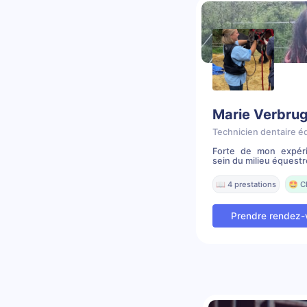
Marie Verbru
Technicien dentaire é
Forte de mon expéri
sein du milieu équestr
📖 4 prestations
🤩 C
Prendre rendez-