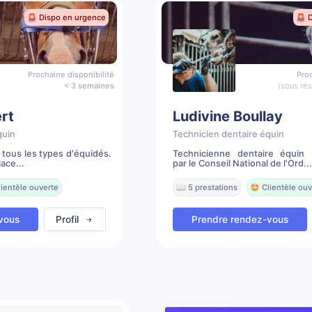
🚨 Dispo en urgence
🚨 
Prochaine disponibilité
Proc
< 3 semaines
(sous ré
rt
Ludivine Boullay
quin
Technicien dentaire équin
 tous les types d'équidés.
Technicienne dentaire équin 
ace...
par le Conseil National de l'Ord...
lientèle ouverte
📖 5 prestations
🤩 Clientèle ouv
vous
Profil
Prendre rendez-vous