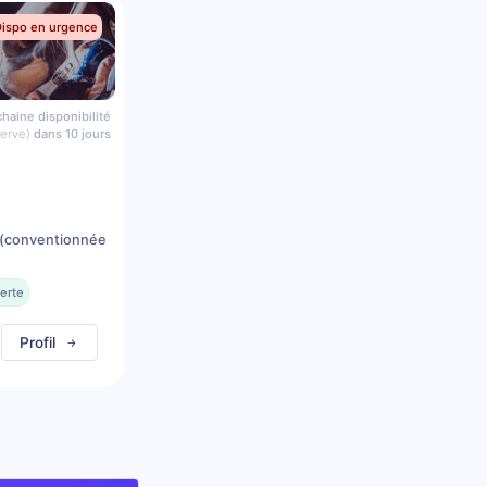
Dispo en urgence
haine disponibilité
serve)
dans 10 jours
(conventionnée
erte
Profil