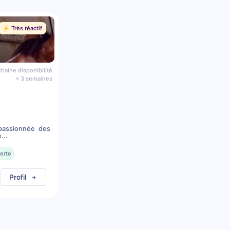
⚡️ Très réactif
haine disponibilité
< 3 semaines
 passionnée des
...
erte
Profil