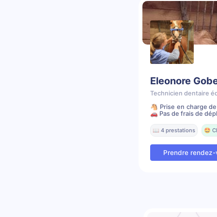
Eleonore Gobe
Technicien dentaire é
🐴 Prise en charge de
🚗 Pas de frais de dépl
📖 4 prestations
🤩 C
Prendre rendez-