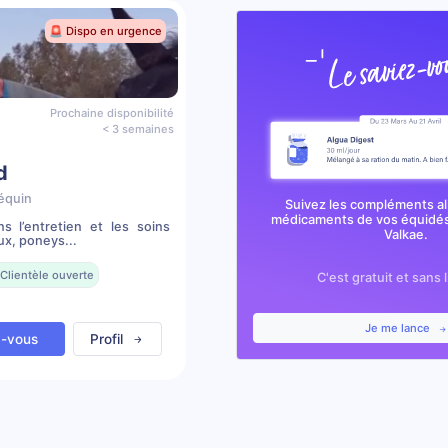
🚨 Dispo en urgence
Prochaine disponibilité
< 3 semaines
d
équin
Suivez les compléments al
médicaments de vos équidés
s l’entretien et les soins
Valkae.
ux, poneys...
Clientèle ouverte
C'est gratuit et sans 
Je me lance
z-vous
Profil