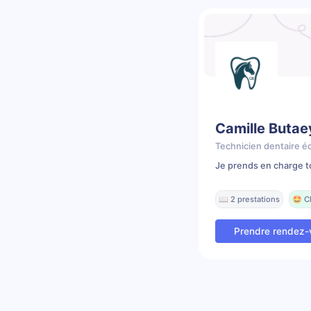
Camille Butae
Technicien dentaire é
Je prends en charge t
📖 2 prestations
🤩 C
Prendre rendez-