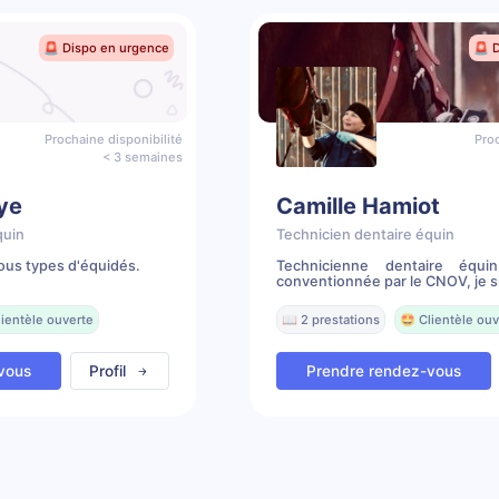
🚨 Dispo en urgence
🚨 
Prochaine disponibilité
Proc
< 3 semaines
ye
Camille Hamiot
quin
Technicien dentaire équin
ous types d'équidés.
Technicienne dentaire équi
conventionnée par le CNOV, je su
lientèle ouverte
📖 2 prestations
🤩 Clientèle ouv
vous
Profil
Prendre rendez-vous