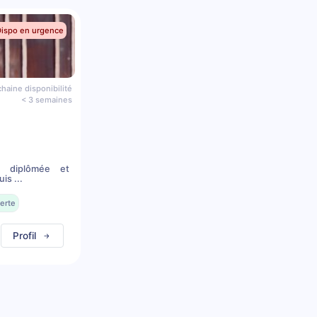
Dispo en urgence
haine disponibilité
< 3 semaines
n diplômée et
is ...
erte
Profil