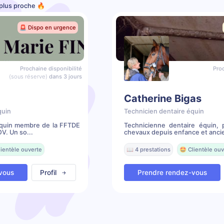
 plus proche 🔥
🚨 Dispo en urgence
Prochaine disponibilité
Proc
(sous réserve)
dans 3 jours
Catherine Bigas
quin
Technicien dentaire équin
équin membre de la FFTDE
Technicienne dentaire équin,
V. Un so...
chevaux depuis enfance et ancie
lientèle ouverte
📖 4 prestations
🤩 Clientèle ouv
vous
Profil
Prendre rendez-vous