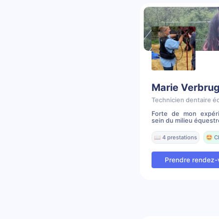
Marie Verbru
Technicien dentaire é
Forte de mon expéri
sein du milieu équestr
📖 4 prestations
🤩 C
Prendre rendez-