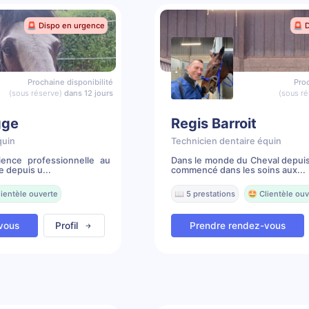
🚨 Dispo en urgence
🚨 
Prochaine disponibilité
Proc
(sous réserve)
dans 12 jours
(sous ré
gge
Regis Barroit
quin
Technicien dentaire équin
ence professionnelle au
Dans le monde du Cheval depuis 
e depuis u...
commencé dans les soins aux...
lientèle ouverte
📖 5 prestations
🤩 Clientèle ouv
vous
Profil
Prendre rendez-vous