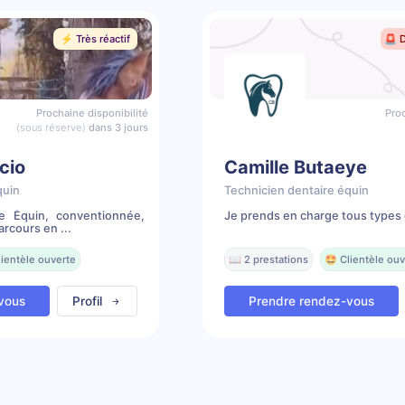
⚡️ Très réactif
🚨 
Prochaine disponibilité
Proc
(sous réserve)
dans 3 jours
cio
Camille Butaeye
quin
Technicien dentaire équin
re Équin, conventionnée,
Je prends en charge tous types 
rcours en ...
lientèle ouverte
📖 2 prestations
🤩 Clientèle ouv
vous
Profil
Prendre rendez-vous