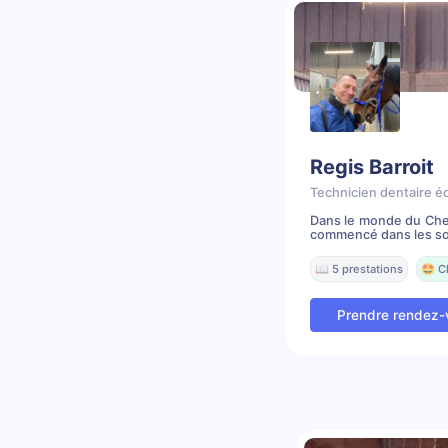
Regis Barroit
Technicien dentaire é
Dans le monde du Chev
commencé dans les soi
📖 5 prestations
🤩 C
Prendre rendez-