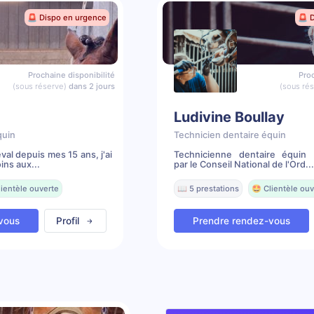
🚨 Dispo en urgence
🚨 
Prochaine disponibilité
Proc
(sous réserve)
dans 2 jours
(sous ré
Ludivine Boullay
quin
Technicien dentaire équin
al depuis mes 15 ans, j'ai
Technicienne dentaire équin 
ns aux...
par le Conseil National de l'Ord...
lientèle ouverte
📖 5 prestations
🤩 Clientèle ouv
vous
Profil
Prendre rendez-vous