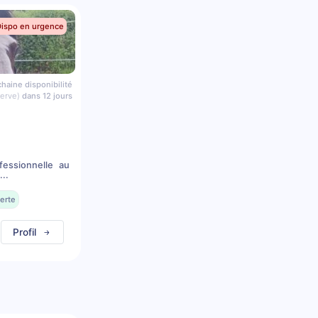
Dispo en urgence
haine disponibilité
serve)
dans 12 jours
essionnelle au
..
erte
Profil