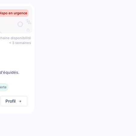
Dispo en urgence
haine disponibilité
< 3 semaines
d'équidés.
erte
Profil