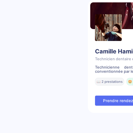
Camille Hami
Technicien dentaire 
Technicienne den
conventionnée par le
📖 2 prestations
🤩 
Prendre rende