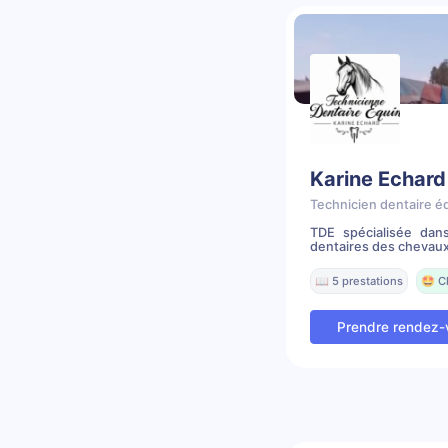
Karine Echard
Technicien dentaire é
TDE spécialisée dans
dentaires des chevaux
📖 5 prestations
🤩 C
Prendre rendez-