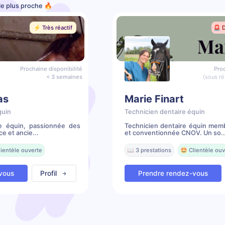
le plus proche 🔥
⚡️ Très réactif
🚨 
Prochaine disponibilité
Proc
< 3 semaines
(sous ré
as
Marie Finart
quin
Technicien dentaire équin
re équin, passionnée des
Technicien dentaire équin mem
e et ancie...
et conventionnée CNOV. Un so..
lientèle ouverte
📖 3 prestations
🤩 Clientèle ouv
vous
Profil
Prendre rendez-vous