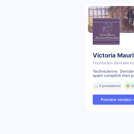
Victoria Mauri
Technicien dentaire é
Technicienne Dentai
ayant complété mon pa
📖 5 prestations
🤩 C
Prendre rendez-