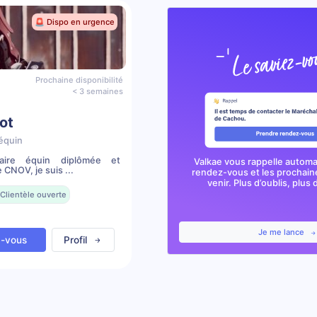
🚨 Dispo en urgence
Prochaine disponibilité
< 3 semaines
ot
équin
taire équin diplômée et
Valkae vous rappelle autom
 CNOV, je suis ...
rendez-vous et les prochai
venir. Plus d’oublis, plus d
Clientèle ouverte
Je me lance
z-vous
Profil