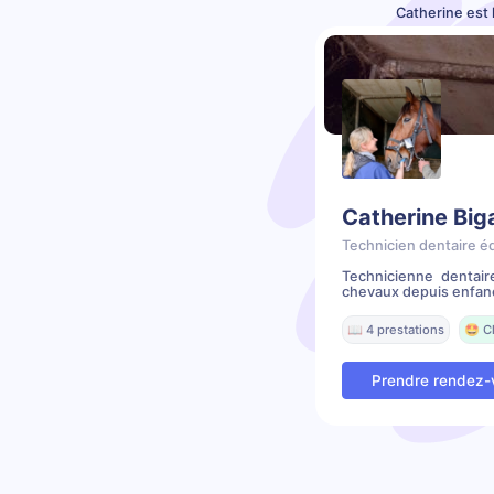
Catherine est 
Catherine Big
Technicien dentaire é
Technicienne dentai
chevaux depuis enfanc
📖 4 prestations
🤩 C
Prendre rendez-