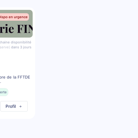
Dispo en urgence
haine disponibilité
serve)
dans 3 jours
bre de la FFTDE
.
erte
Profil