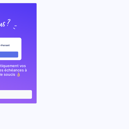
atiquement vos
nes échéances à
e soucis 👌🏼