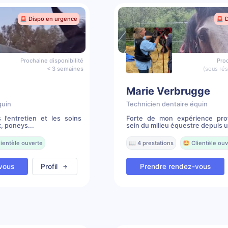
🚨 Dispo en urgence
🚨 
Prochaine disponibilité
Proc
< 3 semaines
(sous ré
Marie Verbrugge
quin
Technicien dentaire équin
 l’entretien et les soins
Forte de mon expérience prof
, poneys...
sein du milieu équestre depuis u.
lientèle ouverte
📖 4 prestations
🤩 Clientèle ouv
vous
Profil
Prendre rendez-vous