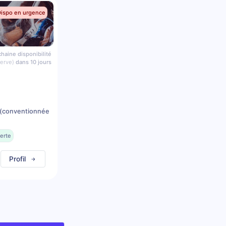
Dispo en urgence
haine disponibilité
serve)
dans 10 jours
(conventionnée
erte
Profil