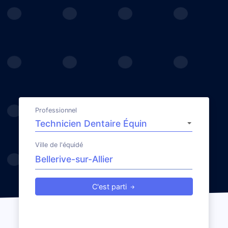
Professionnel
Ville de l'équidé
C'est parti