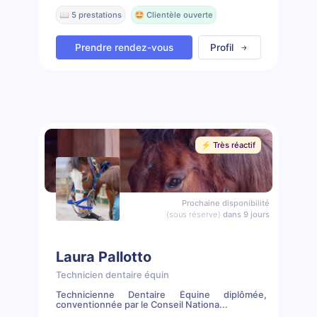
📖 5 prestations
🤩 Clientèle ouverte
Prendre rendez-vous
Profil
⚡️ Très réactif
Prochaine disponibilité
(sous réserve)
dans 9 jours
Laura Pallotto
Technicien dentaire équin
Technicienne Dentaire Équine diplômée,
conventionnée par le Conseil Nationa...