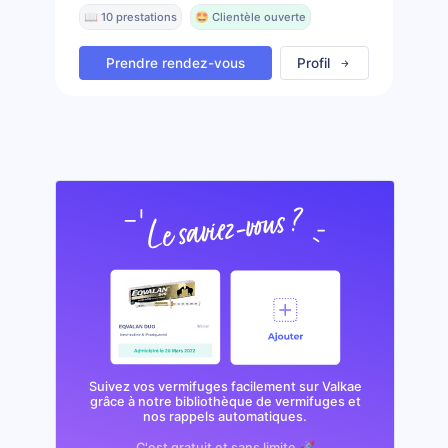
📖 10 prestations
🤩 Clientèle ouverte
Prendre rendez-vous
Profil
Suivez vos vermifuges facilement sur Valkae
grâce à notre bibliothèque de vermifuges et
nos rappels automatiques.
C'est gratuit et sans limite 🚀