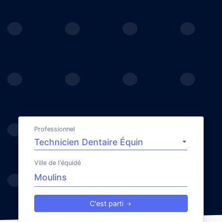
Professionnel
Ville de l'équidé
C'est parti