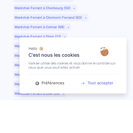
Maréchal-Ferrant à Cherbourg (50)
Maréchal-Ferrant à Clermont-Ferrand (63)
Maréchal-Ferrant à Colmar (68)
Maréchal-Ferrant à Dijon (21)
Maréchal-Ferrant à Evreux (27)
Hello 👋🏼
C'est nous les cookies
Maréchal-Ferrant à Fontainebleau (77)
Valkae utilise des cookies et vous donne le contrôle sur
Maréchal-Ferrant à Grenoble (38)
ceux que vous souhaitez activer.
Maréchal-Ferrant à Guéret (23)
Préférences
Tout accepter
Maréchal-Ferrant au Mans (72)
Maréchal-Ferrant à Lille (59)
Maréchal-Ferrant à Limoges (87)
Maréchal-Ferrant à Lyon (69)
Maréchal-Ferrant à Mont-de-Marsan (40)
Maréchal-Ferrant à Nantes (44)