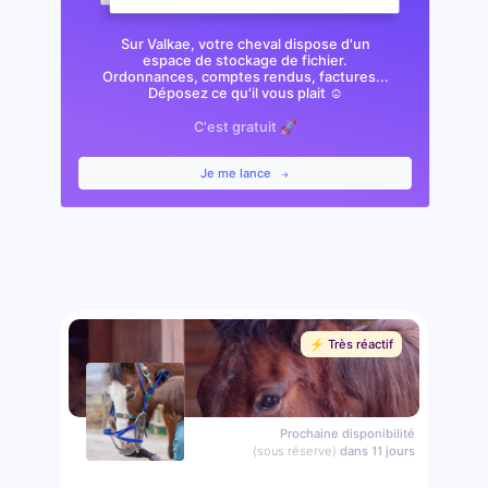
Sur Valkae, votre cheval dispose d'un
espace de stockage de fichier.
Ordonnances, comptes rendus, factures...
Déposez ce qu'il vous plait ☺️
C'est gratuit 🚀
Je me lance
⚡️ Très réactif
Prochaine disponibilité
(sous réserve)
dans 11 jours