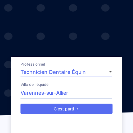
Professionnel
Ville de l'équidé
C'est parti