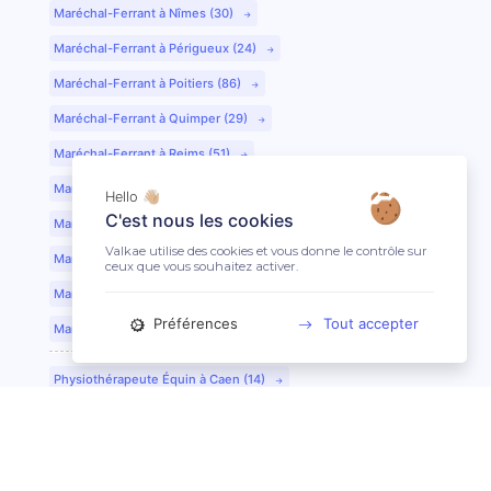
Maréchal-Ferrant à Nîmes (30)
Maréchal-Ferrant à Périgueux (24)
Maréchal-Ferrant à Poitiers (86)
Maréchal-Ferrant à Quimper (29)
Maréchal-Ferrant à Reims (51)
Maréchal-Ferrant à Rennes (35)
Hello 👋🏼
C'est nous les cookies
Maréchal-Ferrant à Saint-Etienne (42)
Valkae utilise des cookies et vous donne le contrôle sur
Maréchal-Ferrant à Saint-Lô (50)
ceux que vous souhaitez activer.
Maréchal-Ferrant à Toulouse (31)
Préférences
Tout accepter
Maréchal-Ferrant à Tours (37)
Physiothérapeute Équin à Caen (14)
Physiothérapeute Équin à Tours (37)
Ostéopathe Équin à Clermont-Ferrand (63)