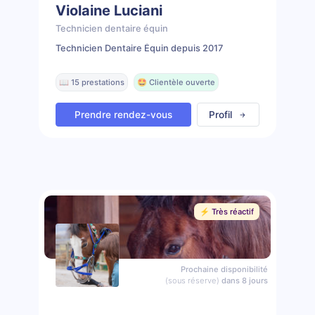
Violaine Luciani
Technicien dentaire équin
Technicien Dentaire Équin depuis 2017
📖 15 prestations
🤩 Clientèle ouverte
Prendre rendez-vous
Profil
⚡️ Très réactif
Prochaine disponibilité
(sous réserve)
dans 8 jours