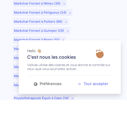
Maréchal-Ferrant à Nîmes (30)
Maréchal-Ferrant à Périgueux (24)
Maréchal-Ferrant à Poitiers (86)
Maréchal-Ferrant à Quimper (29)
Maréchal-Ferrant à Reims (51)
Maréchal-Ferrant à Rennes (35)
Hello 👋🏼
C'est nous les cookies
Maréchal-Ferrant à Saint-Etienne (42)
Valkae utilise des cookies et vous donne le contrôle sur
Maréchal-Ferrant à Saint-Lô (50)
ceux que vous souhaitez activer.
Maréchal-Ferrant à Toulouse (31)
Préférences
Tout accepter
Maréchal-Ferrant à Tours (37)
Physiothérapeute Équin à Caen (14)
Physiothérapeute Équin à Tours (37)
Ostéopathe Équin à Clermont-Ferrand (63)