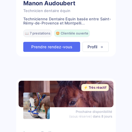
Manon Audoubert
Technicien dentaire équin
Technicienne Dentaire Équin basée entre Saint-
Rémy-de-Provence et Montpelli...
📖 7 prestations
🤩 Clientèle ouverte
Prendre rendez-vous
Profil
⚡️ Très réactif
Prochaine disponibilité
(sous réserve)
dans 8 jours