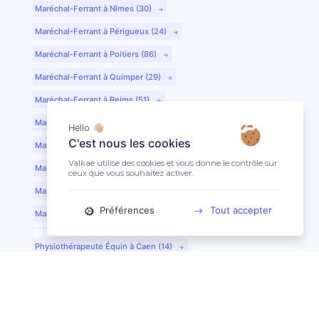
Maréchal-Ferrant à Nîmes (30)
Maréchal-Ferrant à Périgueux (24)
Maréchal-Ferrant à Poitiers (86)
Maréchal-Ferrant à Quimper (29)
Maréchal-Ferrant à Reims (51)
Maréchal-Ferrant à Rennes (35)
Hello 👋🏼
C'est nous les cookies
Maréchal-Ferrant à Saint-Etienne (42)
Valkae utilise des cookies et vous donne le contrôle sur
Maréchal-Ferrant à Saint-Lô (50)
ceux que vous souhaitez activer.
Maréchal-Ferrant à Toulouse (31)
Préférences
Tout accepter
Maréchal-Ferrant à Tours (37)
Physiothérapeute Équin à Caen (14)
Physiothérapeute Équin à Tours (37)
Ostéopathe Équin à Clermont-Ferrand (63)