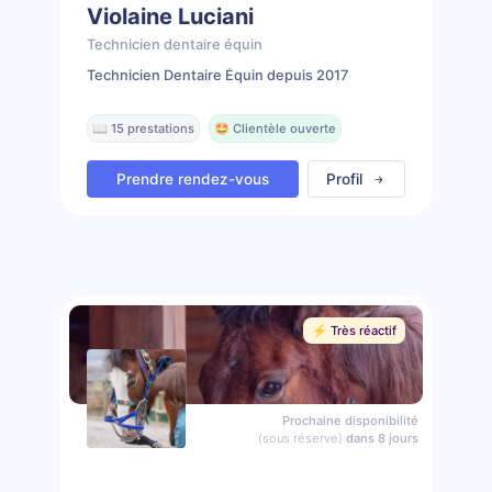
Violaine Luciani
Technicien dentaire équin
Technicien Dentaire Équin depuis 2017
📖 15 prestations
🤩 Clientèle ouverte
Prendre rendez-vous
Profil
⚡️ Très réactif
Prochaine disponibilité
(sous réserve)
dans 8 jours