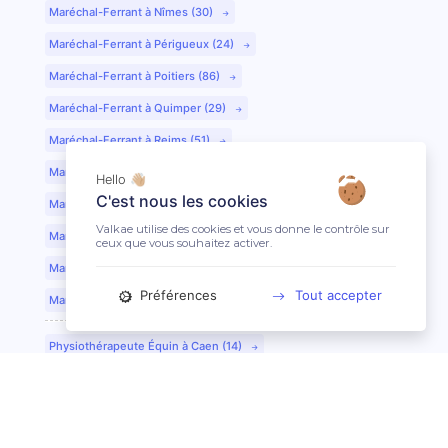
Maréchal-Ferrant à Nîmes (30)
Maréchal-Ferrant à Périgueux (24)
Maréchal-Ferrant à Poitiers (86)
Maréchal-Ferrant à Quimper (29)
Maréchal-Ferrant à Reims (51)
Maréchal-Ferrant à Rennes (35)
Hello 👋🏼
C'est nous les cookies
Maréchal-Ferrant à Saint-Etienne (42)
Valkae utilise des cookies et vous donne le contrôle sur
Maréchal-Ferrant à Saint-Lô (50)
ceux que vous souhaitez activer.
Maréchal-Ferrant à Toulouse (31)
Préférences
Tout accepter
Maréchal-Ferrant à Tours (37)
Physiothérapeute Équin à Caen (14)
Physiothérapeute Équin à Tours (37)
Ostéopathe Équin à Clermont-Ferrand (63)