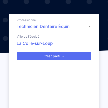
Professionnel
Ville de l'équidé
C'est parti