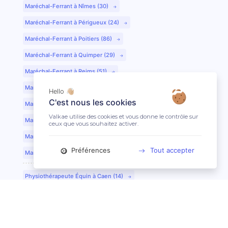
Maréchal-Ferrant à Nîmes (30)
Maréchal-Ferrant à Périgueux (24)
Maréchal-Ferrant à Poitiers (86)
Maréchal-Ferrant à Quimper (29)
Maréchal-Ferrant à Reims (51)
Maréchal-Ferrant à Rennes (35)
Hello 👋🏼
C'est nous les cookies
Maréchal-Ferrant à Saint-Etienne (42)
Valkae utilise des cookies et vous donne le contrôle sur
Maréchal-Ferrant à Saint-Lô (50)
ceux que vous souhaitez activer.
Maréchal-Ferrant à Toulouse (31)
Préférences
Tout accepter
Maréchal-Ferrant à Tours (37)
Physiothérapeute Équin à Caen (14)
Physiothérapeute Équin à Tours (37)
Ostéopathe Équin à Clermont-Ferrand (63)