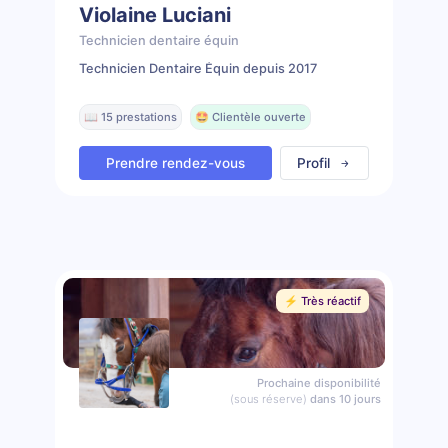
Violaine Luciani
Technicien dentaire équin
Technicien Dentaire Équin depuis 2017
📖 15 prestations
🤩 Clientèle ouverte
Prendre rendez-vous
Profil
⚡️ Très réactif
Prochaine disponibilité
(sous réserve)
dans 10 jours