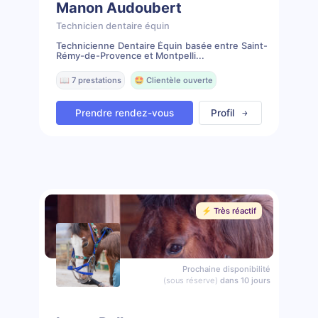
Manon Audoubert
Technicien dentaire équin
Technicienne Dentaire Équin basée entre Saint-
Rémy-de-Provence et Montpelli...
📖 7 prestations
🤩 Clientèle ouverte
Prendre rendez-vous
Profil
⚡️ Très réactif
Prochaine disponibilité
(sous réserve)
dans 10 jours