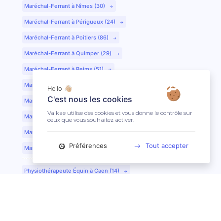
Maréchal-Ferrant à Nîmes (30)
Maréchal-Ferrant à Périgueux (24)
Maréchal-Ferrant à Poitiers (86)
Maréchal-Ferrant à Quimper (29)
Maréchal-Ferrant à Reims (51)
Maréchal-Ferrant à Rennes (35)
Hello 👋🏼
C'est nous les cookies
Maréchal-Ferrant à Saint-Etienne (42)
Valkae utilise des cookies et vous donne le contrôle sur
Maréchal-Ferrant à Saint-Lô (50)
ceux que vous souhaitez activer.
Maréchal-Ferrant à Toulouse (31)
Préférences
Tout accepter
Maréchal-Ferrant à Tours (37)
Physiothérapeute Équin à Caen (14)
Physiothérapeute Équin à Tours (37)
Ostéopathe Équin à Clermont-Ferrand (63)