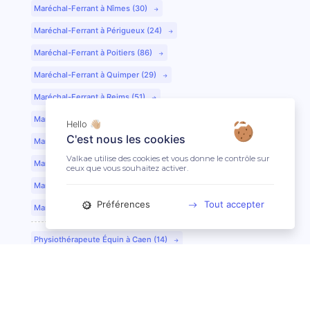
Maréchal-Ferrant à Nîmes (30)
Maréchal-Ferrant à Périgueux (24)
Maréchal-Ferrant à Poitiers (86)
Maréchal-Ferrant à Quimper (29)
Maréchal-Ferrant à Reims (51)
Maréchal-Ferrant à Rennes (35)
Hello 👋🏼
C'est nous les cookies
Maréchal-Ferrant à Saint-Etienne (42)
Valkae utilise des cookies et vous donne le contrôle sur
Maréchal-Ferrant à Saint-Lô (50)
ceux que vous souhaitez activer.
Maréchal-Ferrant à Toulouse (31)
Préférences
Tout accepter
Maréchal-Ferrant à Tours (37)
Physiothérapeute Équin à Caen (14)
Physiothérapeute Équin à Tours (37)
Ostéopathe Équin à Clermont-Ferrand (63)