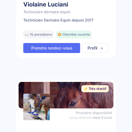
Violaine Luciani
Technicien dentaire équin
Technicien Dentaire Équin depuis 2017
📖 15 prestations
🤩 Clientèle ouverte
Prendre rendez-vous
Profil
⚡️ Très réactif
Prochaine disponibilité
(sous réserve)
dans 9 jours