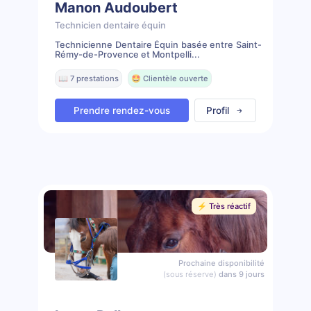
Manon Audoubert
Technicien dentaire équin
Technicienne Dentaire Équin basée entre Saint-
Rémy-de-Provence et Montpelli...
📖 7 prestations
🤩 Clientèle ouverte
Prendre rendez-vous
Profil
⚡️ Très réactif
Prochaine disponibilité
(sous réserve)
dans 9 jours