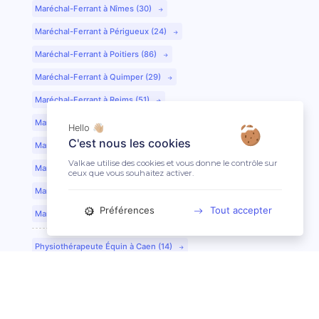
Maréchal-Ferrant à Nîmes (30)
Maréchal-Ferrant à Périgueux (24)
Maréchal-Ferrant à Poitiers (86)
Maréchal-Ferrant à Quimper (29)
Maréchal-Ferrant à Reims (51)
Maréchal-Ferrant à Rennes (35)
Hello 👋🏼
C'est nous les cookies
Maréchal-Ferrant à Saint-Etienne (42)
Valkae utilise des cookies et vous donne le contrôle sur
Maréchal-Ferrant à Saint-Lô (50)
ceux que vous souhaitez activer.
Maréchal-Ferrant à Toulouse (31)
Préférences
Tout accepter
Maréchal-Ferrant à Tours (37)
Physiothérapeute Équin à Caen (14)
Physiothérapeute Équin à Tours (37)
Ostéopathe Équin à Clermont-Ferrand (63)