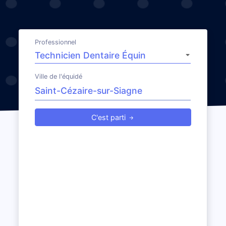
Professionnel
Ville de l'équidé
C'est parti